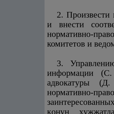
2. Произвести
и внести соотв
нормативно-пра
комитетов и ведо
3. Управлени
информации (С
адвокатуры (Д.
нормативно-прав
заинтересованных
қ
онун
ҳ
ужжатл