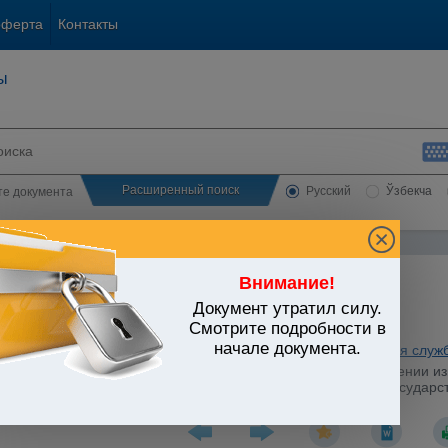
оферта
Контакты
ы
Расширенный поиск
Русский
Ўзбекча
сте документа
Внимание!
Документ утратил силу.
ЬСТВО УЗБЕКИСТАНА
Смотрите подробности в
начале документа.
ратура. Органы юстиции. Нотариат. Адвокатура. Юридическая служ
стров Республики Узбекистан от 25.03.2009 г. N 86 "О внесении 
дении тарифной сетки по оплате труда работников органов государс