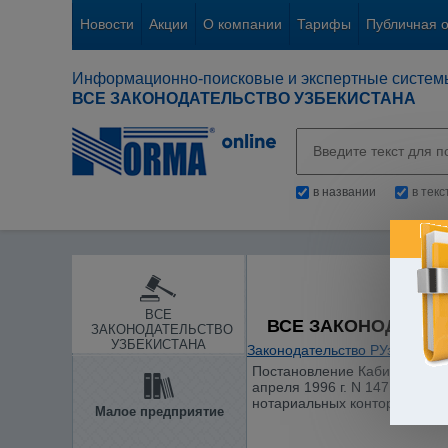
Новости
Акции
О компании
Тарифы
Публичная 
Информационно-поисковые и экспертные систем
ВСЕ ЗАКОНОДАТЕЛЬСТВО УЗБЕКИСТАНА
в названии
в тек
ВСЕ
ВСЕ ЗАКОНОДАТЕЛ
ЗАКОНОДАТЕЛЬСТВО
УЗБЕКИСТАНА
Законодательство РУз
/
Проку
Постановление Кабинета Мини
апреля 1996 г. N 147 "О вве
нотариальных контор"
Малое предприятие