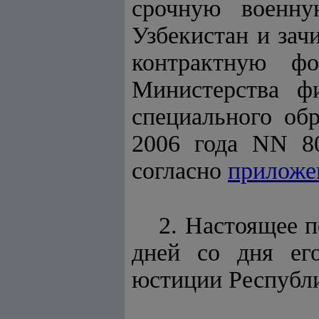
срочную военн
Узбекистан и зач
контрактную ф
Министерства ф
специального об
2006 года NN 80
согласно
прилож
2. Настоящее п
дней со дня его
юстиции Республи