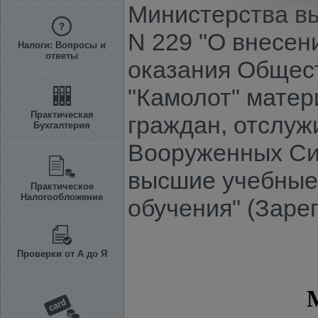
Министерства вы
N 229 "О внесен
Налоги: Вопросы и
ответы
оказания Общес
"Камолот" матер
Практическая
граждан, отслуж
Бухгалтерия
Вооруженных Сил
высшие учебные
Практическое
Налогообложение
обучения" (Заре
Проверки от А до Я