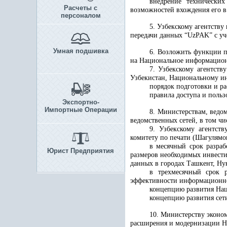
внедрение технически
Расчеты с
возможностей вхождения его 
персоналом
5. Узбекскому агентств
передачи данных “UzPAK” с уч
Умная подшивка
6. Возложить функции п
на Национальное информацион
7. Узбекскому агентств
Узбекистан, Национальному ин
порядок подготовки и р
правила доступа и поль
Экспортно-
Импортные Операции
8. Министерствам, ведо
ведомственных сетей, в том чи
9. Узбекскому агентств
комитету по печати (Шагулямо
в месячный срок разра
Юрист Предприятия
размеров необходимых инвести
данных в городах Ташкент, Нуку
в трехмесячный срок 
эффективности информационно
концепцию развития Нац
концепцию развития сет
10. Министерству эконо
расширения и модернизации На