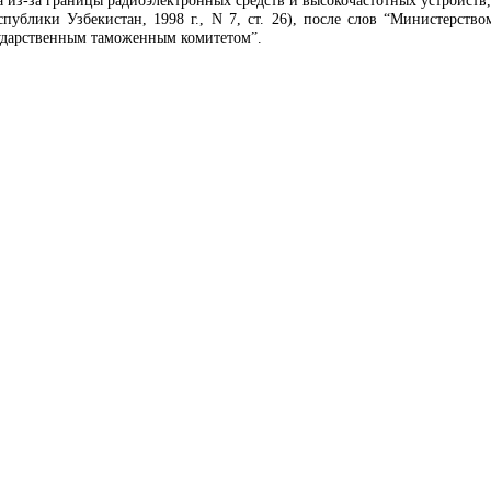
а из-за границы радиоэлектронных средств и высокочастотных устройст
спублики Узбекистан, 1998 г., N 7, ст. 26), после слов “Министерст
ударственным таможенным комитетом”.