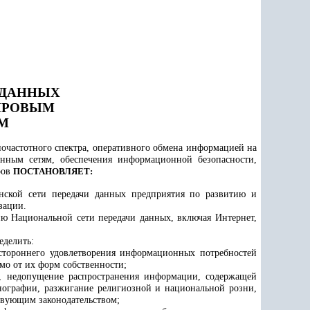
 ДАННЫХ
ИРОВЫМ
М
иочастотного спектра, оперативного обмена информацией на
нным сетям, обеспечения информационной безопасности,
ров
ПОСТАНОВЛЯЕТ:
анской сети передачи данных предприятия по развитию и
изации
.
ию Национальной сети передачи данных, включая Интернет,
еделить:
стороннего удовлетворения информационных потребностей
мо от их форм собственности;
, недопущение распространения информации, содержащей
нографии, разжигание религиозной и национальной розни,
твующим законодательством;