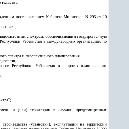
ительства
ржденном постановлением Кабинета Министров N 293 от 10
изациях”;
 радиочастотным спектром, обеспечивающим государственную
ы Республики Узбекистан в международных организациях по
ного спектра и перспективного планирования;
диосвязи;
ресов Республики Узбекистан в вопросах планирования,
а;
ктра”;
емени и (или) территории в случаях, предусмотренных
строительства (установки), эксплуатации на территории