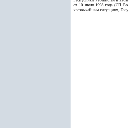
Республики Узбекистан и ввоз
от 10 июля 1998 года (СП Ре
чрезвычайным ситуациям, Гос