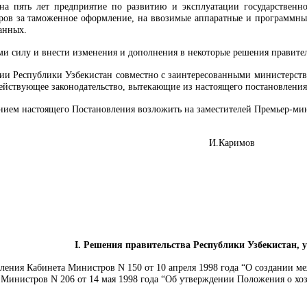
 на пять лет предприятие по развитию и эксплуатации государствен
оров за таможенное оформление, на ввозимые аппаратные и программны
анных.
ми силу и внести изменения и дополнения в некоторые решения правите
ии Республики Узбекистан совместно с заинтересованными министерств
ействующее законодательство, вытекающие из настоящего постановления
ением настоящего Постановления возложить на заместителей Премьер-ми
И.Каримов
I. Решения правительства Республики Узбекистан, 
ления Кабинета Министров N 150 от 10 апреля 1998 года “О создании 
Министров N 206 от 14 мая 1998 года “Об утверждении Положения о х