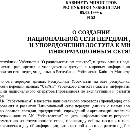
КАБИНЕТА МИНИСТРОВ
РЕСПУБЛИКИ УЗБЕКИСТАН
05.02.1999 г.
N 52
О СОЗДАНИИ
НАЦИОНАЛЬНОЙ СЕТИ ПЕРЕДАЧИ
И УПОРЯДОЧЕНИИ ДОСТУПА К М
ИНФОРМАЦИОННЫМ СЕТЯ
спублики Узбекистан “О радиочастотном спектре”, в целях защиты рад
кистан, расширения и упорядочения доступа к мировым информацио
звития сети передачи данных в Республике Узбекистан Кабинет Минист
ую сеть передачи данных Республики Узбекистан на базе республик
 сети передачи данных “UzPAK” Узбекского агентства связи и информат
кции национального оператора (провайдера) по эксплуатации и развит
ом.
К "Узбектелеком" в качестве национального оператора (провайдера) опр
рования и развития Национальной сети передачи данных с целью все
ых органов, граждан, предприятий, учреждений и организаций независи
ередачи данных АК "Узбектелеком" защиты информационных ресурсов
зменению конституционного строя, пропаганду войны, насилия и пор
а человека и другой информации, запрещенной к распространению дейс