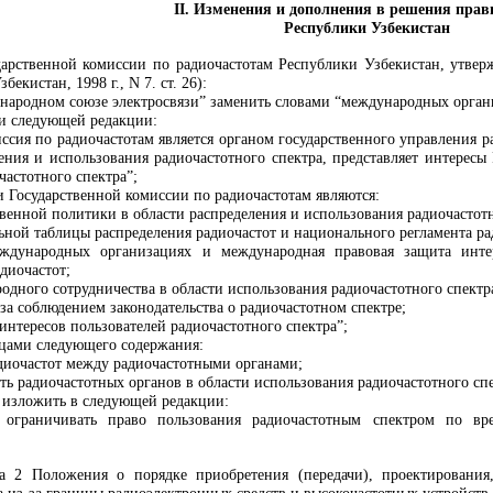
II. Изменения и дополнения в решения прав
Республики Узбекистан
арственной комиссии по радиочастотам Республики Узбекистан, утве
екистан, 1998 г., N 7. ст. 26):
ародном союзе электросвязи” заменить словами “международных орган
и следующей редакции:
миссия по радиочастотам является органом государственного управления
ения и использования радиочастотного спектра, представляет интерес
астотного спектра”;
 Государственной комиссии по радиочастотам являются:
венной политики в области распределения и использования радиочастот
ной таблицы распределения радиочастот и национального регламента ра
еждународных организациях и международная правовая защита инте
диочастот;
дного сотрудничества в области использования радиочастотного спектр
за соблюдением законодательства о радиочастотном спектре;
интересов пользователей радиочастотного спектра”;
цами следующего содержания:
адиочастот между радиочастотными органами;
ть радиочастотных органов в области использования радиочастотного спе
 изложить в следующей редакции:
и ограничивать право пользования радиочастотным спектром по вр
 2 Положения о порядке приобретения (передачи), проектирования, 