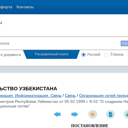
оферта
Контакты
ы
Расширенный поиск
Русский
Ўзбекча
сте документа
ЬСТВО УЗБЕКИСТАНА
мация. Информатизация. Связь
/
Связь
/
Организация сетей пере
стров Республики Узбекистан от 05.02.1999 г. N 52 "О создании 
ционным сетям"
ПОСТАНОВЛЕНИЕ