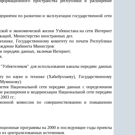
нформационного пространства республики и расширение
дприятии по развитию и эксплуатации государственной сети
кой и экономической жизни Узбекистана на сети Интернет
икаций
, Министерство иностранных дел
.
технике, Государственному комитету по печати Республики
рждение Кабинета Министров:
и передачи данных, включая Интернет;
х.
 "Узбектелеком" для использования каналы передачи данных
ту по науке и технике (Хабибуллаеву), Государственному
 (Муминову):
вития Национальной сети передачи данных с определением
ие расширения и модернизации Национальной сети передачи
2003 гг.;
ационной комиссии по совершенствованию и повышению
стиционные программы на 2000 и последующие годы проекты
в из централизованных источников.