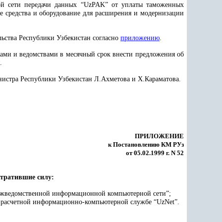
ной сети передачи данных “UzPAK” от уплаты таможенных
е средства и оборудование для расширения и модернизации
льства Республики Узбекистан согласно
приложению
.
ами и ведомствами в месячный срок внести предложения об
.
нистра Республики Узбекистан Л.Ахметова и Х.Караматова.
ПРИЛОЖЕНИЕ
к Постановлению КМ РУз
от 05.02.1999 г. N 52
утратившие силу:
межведомственной информационной компьютерной сети”;
озрасчетной информационно-компьютерной службе “UzNet”.