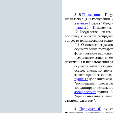
3. В
Положении
о Госуд
июля 1998 г. (СП Республики Узб
в
пункте 1
слова “Междун
пункты 2
и
11
изложить 
“2. Государственная ко
политику в области распредел
вопросам использования радиоч
“11. Основными задачами
осуществление государст
формирование националь
представительство в м
назначения и использования ра
осуществление междунаро
осуществление контроля 
защита прав и законных 
пункт 12
дополнить абза
“распределяет полосы р
координирует деятельнос
абзац восьмой
пункта 13
“приостанавливать ил
законодательством”.
4.
Подпункт “б”
пункта