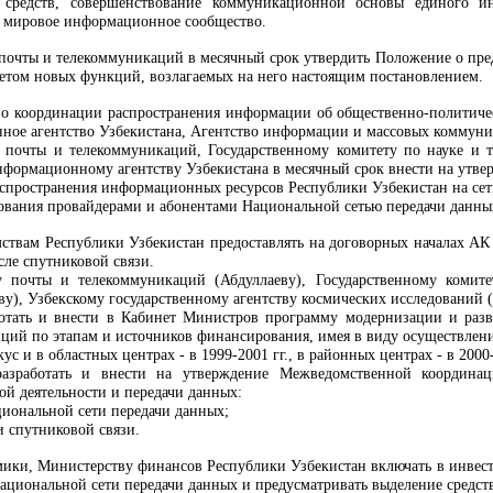
х средств, совершенствование коммуникационной основы единого и
в мировое информационное сообщество
.
у почты и телекоммуникаций в месячный срок утвердить Положение о пре
етом новых функций, возлагаемых на него настоящим постановлением.
о координации распространения информации об общественно-политичес
ное агентство Узбекистана,
Агентство информации и массовых коммун
у почты и телекоммуникаций, Государственному комитету по науке и 
формационному агентству Узбекистана в месячный срок внести на утве
аспространения информационных ресурсов Республики Узбекистан на сет
зования провайдерами и абонентами Национальной сетью передачи данны
мствам Республики Узбекистан предоставлять на договорных началах АК
сле спутниковой связи.
у почты и телекоммуникаций (Абдуллаеву), Государственному комите
ву), Узбекскому государственному агентству космических исследований
ботать и внести в Кабинет Министров программу модернизации и раз
ций по этапам и источников финaнcиpoвaния, имея в виду осуществлен
с и в областных центрах - в 1999-2001 гг., в районных центрах - в 2000-
разработать и внести на утверждение Межведомственной координ
й деятельности и передачи данных:
иональной сети передачи данных;
и спутниковой связи.
мики, Министерству финансов Республики Узбекистан включать в инве
циональной сети передачи данных и предусматривать выделение средст