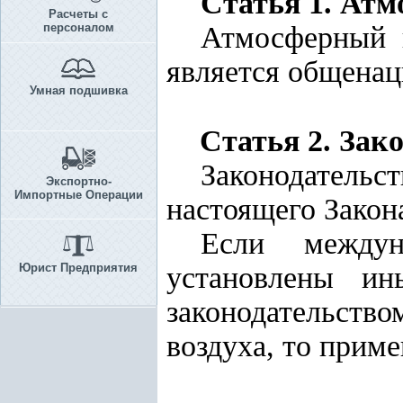
Статья 1. Атм
Расчеты с
персоналом
Атмосферный в
является общенац
Умная подшивка
Статья 2. Зак
Законодательс
Экспортно-
Импортные Операции
настоящего Закона
Если междун
Юрист Предприятия
установлены ин
законодательство
воздуха, то прим