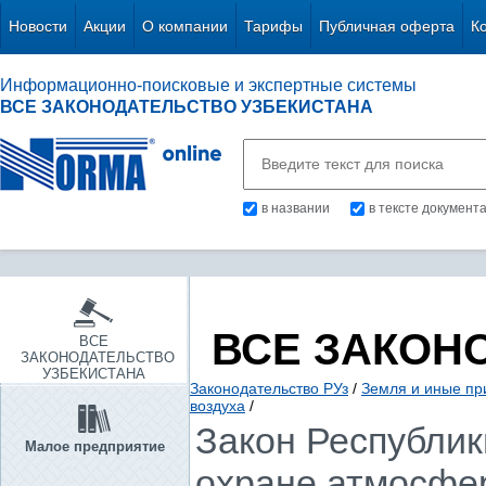
Новости
Акции
О компании
Тарифы
Публичная оферта
К
Информационно-поисковые и экспертные системы
ВСЕ ЗАКОНОДАТЕЛЬСТВО УЗБЕКИСТАНА
в названии
в тексте документ
ВСЕ ЗАКОН
ВСЕ
ЗАКОНОДАТЕЛЬСТВО
УЗБЕКИСТАНА
Законодательство РУз
/
Земля и иные пр
воздуха
/
Закон Республики
Малое предприятие
охране атмосфер