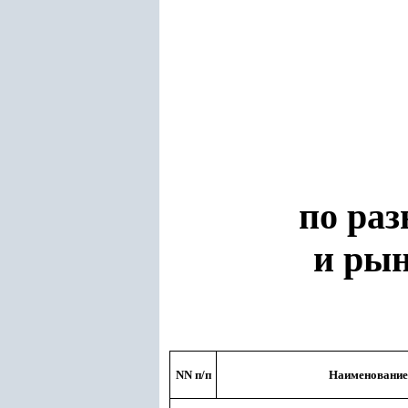
по ра
и рын
NN п/п
Наименование