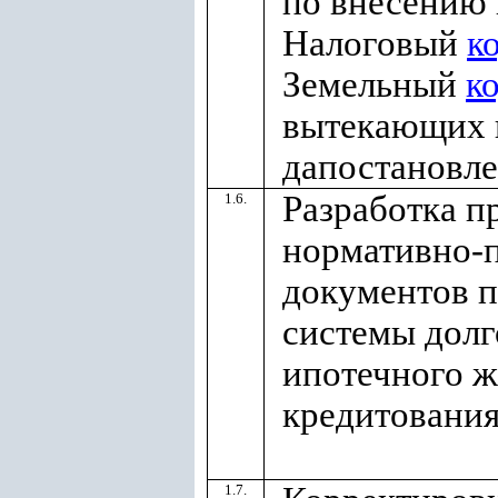
по внесению 
Налоговый
к
Земельный
к
вытекающих 
дапостановл
Разработка п
1.6.
нормативно-
документов 
системы долг
ипотечного 
кредитовани
1.7.