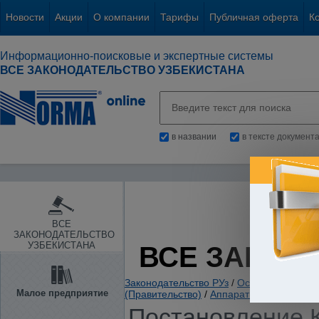
Новости
Акции
О компании
Тарифы
Публичная оферта
К
Информационно-поисковые и экспертные системы
ВСЕ ЗАКОНОДАТЕЛЬСТВО УЗБЕКИСТАНА
в названии
в тексте документ
ВСЕ
ЗАКОНОДАТЕЛЬСТВО
УЗБЕКИСТАНА
ВСЕ ЗАКОН
Законодательство РУз
/
Основы государс
Малое предприятие
(Правительство)
/
Аппарат Кабинета Мин
Постановление К