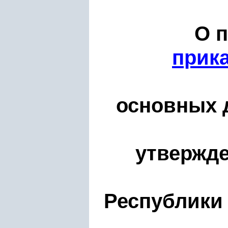
О 
прик
основных 
утверж
Республики 