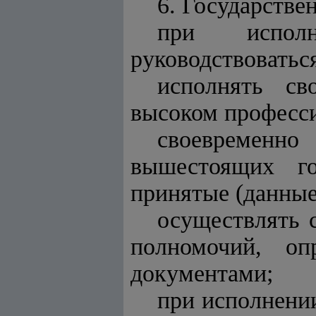
6. Государстве
при исполн
руководствоватьс
исполнять св
высоком професс
своевременно
вышестоящих го
принятые (данные
осуществлять 
полномочий, оп
документами;
при исполнении