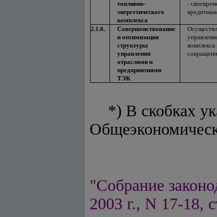
топливно-
- своевре
энергетического
кредитным
комплекса
2.1.6.
Совершенствование
Осуществл
и оптимизация
управлени
структуры
комплекса
управления
сокращени
отраслями и
предприятиями
ТЭК
*) В скобках у
Общеэкономическ
"Собрание законо
2003 г., N 17-18, с