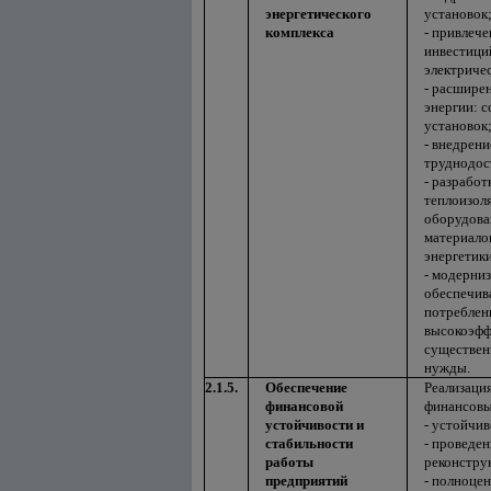
энергетического
установок
комплекса
- привлеч
инвестици
электричес
- расшире
энергии: 
установок
- внедрени
труднодос
- разработ
теплоизол
оборудова
материало
энергетик
- модерни
обеспечив
потреблен
высокоэфф
существен
нужды.
2.1.5.
Обеспечение
Реализаци
финансовой
финансовы
устойчивости и
- устойчи
стабильности
- проведе
работы
реконстру
предприятий
- полноце