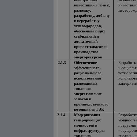
инвестиций в поиск,
инвестиций
разведку,
месторожд
разработку, добычу
и переработку
углеводородов,
обеспечивающих
стабильный и
достаточный
прирост запасов и
производства
энергоресурсов
2.1.3
Обеспечение
Разработк
эффективного,
и социаль
рационального
технологи
использования
использова
разведанных
альтернат
топливно-
энергетических
запасов и
производственного
потенциала ТЭК
2.1.4.
Модернизация
Разработк
генерирующих
мощностей 
мощностей и
предусмат
инфраструктуры
- осущест
топливно-
внедрение