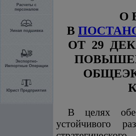
Расчеты с
персоналом
О
В
ПОСТАН
Умная подшивка
ОТ 29 ДЕК
ПОВЫШЕ
Экспортно-
Импортные Операции
ОБЩЕЭ
Юрист Предприятия
В целях обес
устойчивого ра
стратегического