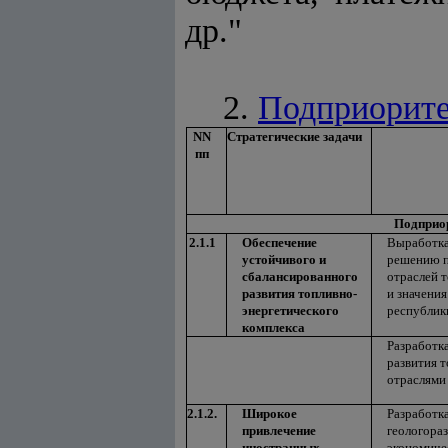
др."
2.
Подприорите
NN
Стратегические задачи
пп
Подприор
2.1.1
Обеспечение
Выработка
устойчивого и
решению п
сбалансированного
отраслей т
развития топливно-
и значения
энергетического
республик
комплекса
Разработк
развития т
отраслями
2.1.2.
Широкое
Разработк
привлечение
геологора
иностранных
экономиче