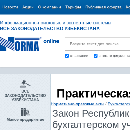
Новости
Акции
О компании
Тарифы
Публичная оферта
К
Информационно-поисковые и экспертные системы
ВСЕ ЗАКОНОДАТЕЛЬСТВО УЗБЕКИСТАНА
в названии
в тексте документ
Практическа
ВСЕ
ЗАКОНОДАТЕЛЬСТВО
УЗБЕКИСТАНА
Нормативно-правовые акты
/
Бухгалтерск
Закон Республики
Малое предприятие
бухгалтерском у