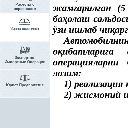
Расчеты с
жам
ғ
арилган (
персоналом
ба
ҳ
олаш сальдос
ўзи ишлаб чи
қ
ар
Умная подшивка
Автомобилни
о
қ
ибатларига
Экспортно-
операцияларни
Импортные Операции
лозим:
1) реализация
Юрист Предприятия
2) жисмоний 