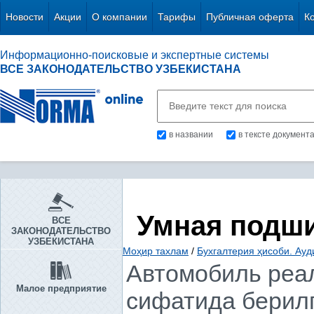
Новости
Акции
О компании
Тарифы
Публичная оферта
К
Информационно-поисковые и экспертные системы
ВСЕ ЗАКОНОДАТЕЛЬСТВО УЗБЕКИСТАНА
в названии
в тексте документ
Умная подш
ВСЕ
ЗАКОНОДАТЕЛЬСТВО
УЗБЕКИСТАНА
Моҳир тахлам
/
Бухгалтерия ҳисоби. Ауд
Автомобиль реа
Малое предприятие
сифатида берилг