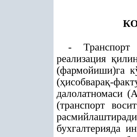
К
- Транспорт 
реализация
қ
или
(фармойиши)га 
(
ҳ
исобвара
қ
-фа
далолатномаси (
(транспорт вос
расмийлаштира
бухгалтерияда и