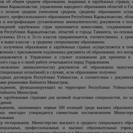
ов об общем среднем образовании, выданных в зарубежных странах, 
лики Каракалпакстан, управлениях народного образования областей и Гл
о полном среднем (неполном среднем, среднем) образовании осуще
ного, профессионального образования Республики Каракалпакстан, облас
 и нострификации (установлении эквивалентности) документов о полу
реждений зарубежных стран принимается комиссиями, создаваемыми 
я Республики Каракалпакстан, областей и города Ташкента, на основан
скника 10-го и 11-го классов приравнивается, соответственно, к уро
 и выше классов - к среднему специальному образованию.
 получении образования в зарубежных странах осуществляется в тече
явления с приложением подлинника документа об образовании, его нотар
направляется в Управление и служит основанием для принятия в 
ого года и о своей работе отчитывается перед Управлением.
тановление эквивалентности) документов об образовании выпуск
специальных испытаний) в случаях, если образование получено:
одных договоров Республики Узбекистан, в соответствии с документ
ыми решениями Кабинета Министров;
реждениях, функционирующих на территории Республики Узбекистан
 Кабинета Министров;
ых зарубежными странами для целевой подготовки специалистов, по 
ждения;
еждениях, занимающих первые 500 позиций среди высших образоват
орых ежегодно утверждается совместным постановлением Министер
рования.
тр тестирования, Министерство высшего и среднего специального обра
пециальных, профессиональных и высших образовательных учреж
 в установленном порядке обратиться в Министерство иностранных дел, 