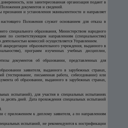
доверенность, или заинтересованная организация подают в
 Положения документов и сведений.
ы признания и установления эквивалентности и направляет
 настоящего Положения служит основанием для отказа в
него специального образования, Министерством народного
ами по соответствующим направлениям (специальностям)
о деятельностью комиссий осуществляется Управлением.
об аккредитации образовательного учреждения, выданного в
иальностям), программ изученных учебных дисциплин,
ртизы документов об образовании, представленных для
образовании заявителя, выданного в зарубежных странах,
й (тестирование, письменная работа, собеседование) или
умента об образовании, выданного в зарубежных странах,
ьных испытаний), для участия в специальных испытаниях
 за десять дней. Дата прохождения специальных испытаний
й.
ии с приложением к диплому заявителя, а по направлениям
специальных испытаний, не рекомендуются к нострификации