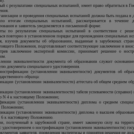
и).
сный с результатами специальных испытаний, имеет право обратиться в Г
ения.
ганизации и проведения специальных испытаний должна быть подана в 
по итогам специальных испытаний, рассматривается в течение д
рования и заявитель уведомляется в письменной форме.
енты по результатам специальных испытаний в соответствии с реш
ься повторно в установленном порядке для прохождения специальных и
ия, изучив документы об образовании, выданные в зарубежных стра
стоящего Положения, подготавливает соответствующее заключение и внос
отрев заключение экспертной комиссии, принимает решение о ностр
том.
влении эквивалентности документа об образовании служит основание
елю документа специального удостоверения.
нострификации (установлении эквивалентности) документов об обра
дарственного образца:
фикации (установлении эквивалентности) аттестата об общем среднем о
икации (установлении эквивалентности) табеля успеваемости (справки) и
ю N 4 к настоящему Положению;
ификации (установлении эквивалентности) диплома о среднем специа
у Положению;
фикации (установлении эквивалентности) диплома о высшем образован
 6 к настоящему Положению.
и, полученный в зарубежной стране, имеет законную силу на террит
с удостоверением о нострификации (установлении эквивалентности) госу
окументов заявителя, проведения экспертизы и принятия решения не дол