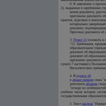
9. К заявлению о призн
2), выданных в зарубежных стр
копия документа, удосто
оригиналы документа об
практик, курсовых и выпускны
нотариально заверенный
документ, подтверждающ
Оригинал документа об 
3.
Пункт 13
изложить в 
"13. Требования, предъя
образовательное учрежд
документ об образовании
документ об образовани
признание документа об
пункте 7 настоящего Положени
Несоответствие требова
4. В
пункте 18
:
в
абзаце первом
слова "м
дополнить
абзацем
следу
"исходя из особенносте
учебных часов которых соста
государственными образовател
5.
Текст
раздела
"Порядок