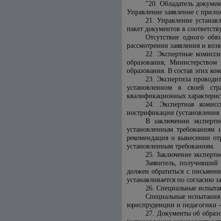
"20. Обладатель докуме
Управление заявление с прило
21. Управление устанав
пакет документов в соответст
Отсутствие одного обя
рассмотрении заявления и возв
22. Экспертные комисси
образования, Министерством
образования. В состав этих к
23. Экспертиза проводи
установленном в своей стр
квалификационных характерист
24. Экспертная комис
нострификации (установления 
В заключении экспертн
установленным требованиям и
рекомендация о вынесении от
установленным требованиям.
25. Заключение эксперт
Заявитель, получивший
должен обратиться с письменн
устанавливается по согласию з
26. Специальные испытан
Специальные испытания 
юриспруденции и педагогики -
27. Документы об образ