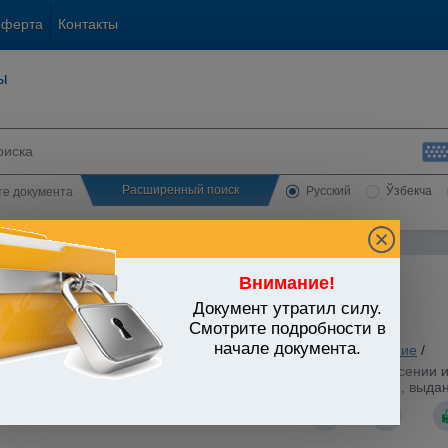
оферта
Контакты
ы
Расширенный поиск
Русский
Ўзбекча
сте документа
Внимание!
Документ утратил силу.
ЬСТВО УЗБЕКИСТАНА
Смотрите подробности в
начале документа.
ование. Наука. Культура
/
Утратившие силу акты
/
Образование
/
стров Республики Узбекистан от 03.04.2017 г. N 173 "О внесении
установления эквивалентности) документов об образовании, выда