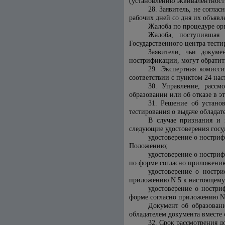
(установлению эквивалентност
28. Заявитель, не согла
рабочих дней со дня их объявл
Жалоба по процедуре ор
Жалоба, поступившая 
Государственного центра тести
Заявители, чьи докум
нострификации, могут обратит
29. Экспертная комисс
соответствии с пунктом 24 на
30. Управление, рассм
образовании или об отказе в э
31. Решение об устано
тестирования о выдаче обладат
В случае признания и 
следующие удостоверения госу
удостоверение о ностри
Положению;
удостоверение о ностриф
по форме согласно приложени
удостоверение о ностр
приложению N 5 к настоящем
удостоверение о ностри
форме согласно приложению N
Документ об образовани
обладателем документа вместе 
32. Срок рассмотрения д