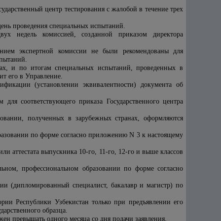
осударственный центр тестирования с жалобой в течение трех
день проведения специальных испытаний.
вух недель комиссией, созданной приказом директора
ением экспертной комиссии не были рекомендованы для
спытаний.
нах, и по итогам специальных испытаний, проведенных в
ит его в Управление.
ификации (установлении эквивалентности) документа об
м для соответствующего приказа Государственного центра
зовании, полученных в зарубежных странах, оформляются
бразовании по форме согласно приложению N 3 к настоящему
ли аттестата выпускника 10-го, 11-го, 12-го и выше классов
льном, профессиональном образовании по форме согласно
ии (дипломированный специалист, бакалавр и магистр) по
ории Республики Узбекистан только при предъявлении его
дарственного образца.
жен превышать одного месяца со дня подачи заявления.