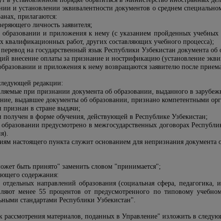
ании и установлении эквивалентности документов о среднем специальн
анах, прилагаются:
веряющего личность заявителя;
 образовании и приложения к нему (с указанием пройденных учебных 
х квалификационных работ, других составляющих учебного процесса);
 перевод на государственный язык Республики Узбекистан документа об
ий внесение оплаты за признание и нострификацию (установление эквив
образовании и приложения к нему возвращаются заявителю после приема 
следующей редакции:
вляемые при признании документа об образовании, выданного в зарубеж
ение, выдавшее документы об образовании, признано компетентными орга
 признан в стране выдачи;
и получен в форме обучения, действующей в Республике Узбекистан;
 образовании предусмотрено в межгосударственных договорах Республик
я).
ниям настоящего пункта служит основанием для непризнания документа о
ожет быть принято" заменить словом "принимается";
ющего содержания:
й отдельных направлений образования (социальная сфера, педагогика, и
вляют менее 55 процентов от предусмотренного по типовому учебно
ьными стандартами Республики Узбекистан".
 рассмотрения материалов, поданных в Управление" изложить в следую