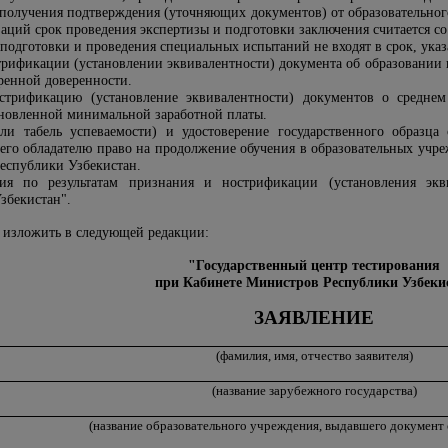
 получения подтверждения (уточняющих документов) от образовательног
аций срок проведения экспертизы и подготовки заключения считается с
подготовки и проведения специальных испытаний не входят в срок, указ
стрификации (установлении эквивалентности) документа об образовании 
ренной доверенности.
стрификацию (установление эквивалентности) документов о средне
тановленной минимальной заработной платы.
или табель успеваемости) и удостоверение государственного образц
его обладателю право на продолжение обучения в образовательных учр
Республики Узбекистан.
ия по результатам признания и нострификации (установления экви
збекистан".
изложить в следующей редакции:
"Государственный центр тестирования
при Кабинете Министров Республики Узбеки
ЗАЯВЛЕНИЕ
(фамилия, имя, отчество заявителя)
(название зарубежного государства)
(название образовательного учреждения, выдавшего документ 