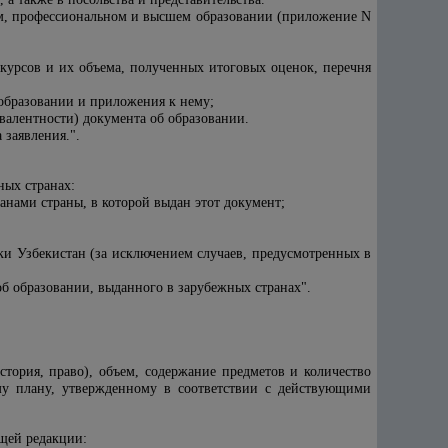
ом, профессиональном и высшем образовании (приложение N
курсов и их объема, полученных итоговых оценок, перечня
 образовании и приложения к нему;
алентности) документа об образовании.
заявления.".
ных странах:
нами страны, в которой выдан этот документ;
и Узбекистан (за исключением случаев, предусмотренных в
б образовании, выданного в зарубежных странах".
стория, право), объем, содержание предметов и количество
му плану, утвержденному в соответствии с действующими
щей редакции: