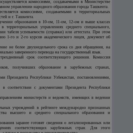
осуществляется комиссиями, создаваемыми в Министерстве
авном управлении народного образования города Ташкента.
ствляется комиссиями, создаваемыми в территориальных
тей и г. Ташкента.
чении образования в 10-ом, 11-ом, 12-ом и выше классах
в территориальных управлениях среднего специального,
ии табеля успеваемости (справки) или аттестата. При этом
вню 1-го и 2-го курсов академического лицея, документ об
ние не более двухнедельного срока со дня обращения, на
иально заверенного перевода на государственный язык.
трехдневный срок соответствующего решения. Комиссия
ников, получивших образование в зарубежных странах,
ами Президента Республики Узбекистан, постановлениями,
 в соответствии с документами Президента Республики
направлениям министерств и ведомств, имеющих в ведении
ельных учреждений в рейтинге международно признанных
ства высшего и среднего специального образования и
зования заранее готовят сведения о легализированных или
дениях соответствующих зарубежных стран. Для этого
а также в посольства и представительства.