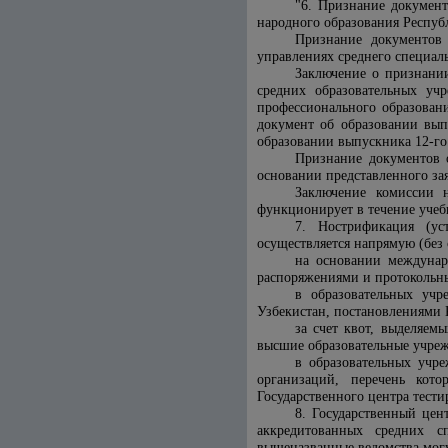
"6. Признание документ
народного образования Респуб
Признание документов 
управлениях среднего специаль
Заключение о признании
средних образовательных уч
профессионального образовани
документ об образовании выпу
образовании выпускника 12-го
Признание документов о
основании представленного за
Заключение комиссии 
функционирует в течение учебн
7. Нострификация (ус
осуществляется напрямую (без 
на основании междунар
распоряжениями и протокольн
в образовательных уч
Узбекистан, постановлениями
за счет квот, выделяем
высшие образовательные учре
в образовательных учр
организаций, перечень кот
Государственного центра тести
8. Государственный цен
аккредитованных средних с
вышеназванные ведомства могут