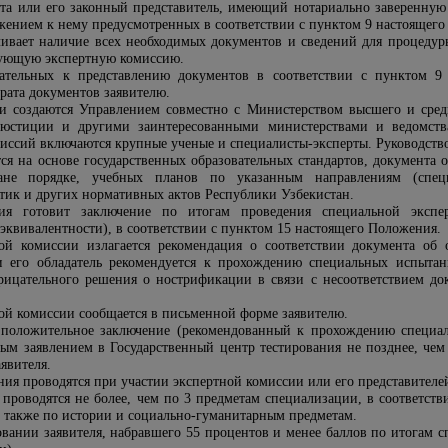
нта или его законный представитель, имеющий нотариально заверенную 
жением к нему предусмотренных в соответствии с пунктом 9 настоящего
ливает наличие всех необходимых документов и сведений для процедур
вующую экспертную комиссию.
зательных к представлению документов в соответствии с пунктом 9
рата документов заявителю.
и создаются Управлением совместно с Министерством высшего и сред
 юстиции и другими заинтересованными министерствами и ведомств
омиссий включаются крупные ученые и специалисты-эксперты. Руководств
тся на основе государственных образовательных стандартов, документа 
ане порядке, учебных планов по указанным направлениям (спец
ик и других нормативных актов Республики Узбекистан.
сия готовит заключение по итогам проведения специальной экспе
эквивалентности), в соответствии с пунктом 15 настоящего Положения.
ой комиссии излагается рекомендация о соответствии документа об 
 его обладатель рекомендуется к прохождению специальных испытани
рицательного решения о нострификации в связи с несоответствием док
ной комиссии сообщается в письменной форме заявителю.
 положительное заключение (рекомендованный к прохождению специал
ым заявлением в Государственный центр тестирования не позднее, чем
аявителя.
ия проводятся при участии экспертной комиссии или его представителе
проводятся не более, чем по 3 предметам специализации, в соответств
 также по истории и социально-гуманитарным предметам.
овании заявителя, набравшего 55 процентов и менее баллов по итогам 