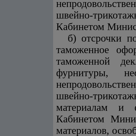
непродовольств
швейно-трикотаж
Кабинетом Минис
б) отсрочки п
таможенное офо
таможенной де
фурнитуры, не
непродовольств
швейно-трикотажн
материалам и 
Кабинетом Минис
материалов, осво