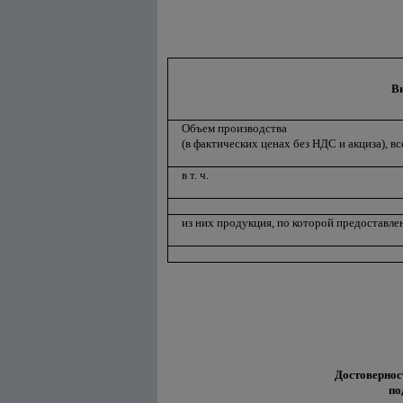
В
Объем производства
(в фактических ценах без НДС и акциза), вс
в т. ч.
из них продукция, по которой предоставле
Достовернос
по