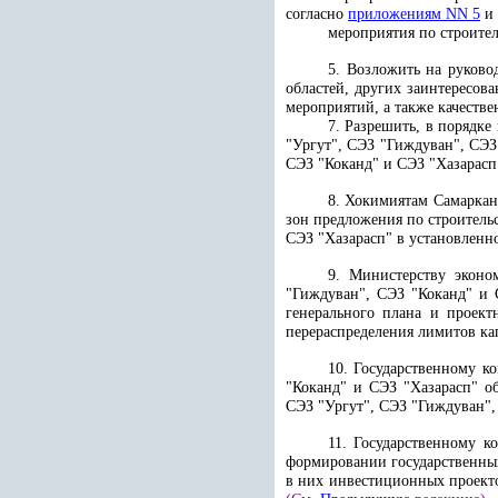
согласно
приложениям NN 5
и
мероприятия по строите
5. Возложить на руково
областей, других заинтересов
мероприятий, а также качеств
7. Разрешить, в порядке
"Ургут", СЭЗ "Гиждуван", СЭЗ
СЭЗ "Коканд" и СЭЗ "Хазарасп
8. Хокимиятам Самаркан
зон предложения по строитель
СЭЗ "Хазарасп" в установленн
9. Министерству эконо
"Гиждуван", СЭЗ "Коканд" и 
генерального плана и проект
перераспределения лимитов ка
10. Государственному к
"Коканд" и СЭЗ "Хазарасп" о
СЭЗ "Ургут", СЭЗ "Гиждуван",
11. Государственному 
формировании государственных
в них инвестиционных проекто