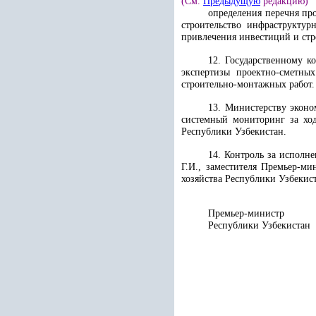
(См.
Предыдущую
редакцию)
определения перечня про
строительство инфраструкту
привлечения инвестиций и стр
12. Государственному к
экспертизы проектно-сметных
строительно-монтажных работ.
13. Министерству эконо
системный мониторинг за ход
Республики Узбекистан.
14. Контроль за исполн
Г.И., заместителя Премьер-ми
хозяйства Республики Узбекист
Премьер-министр
Республики 