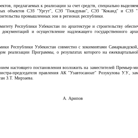
ектов, предлагаемых к реализации за счет средств, специально выделя
рных объектов СЭЗ "Ургут", СЭЗ "Гиждуван", СЭЗ "Коканд" и СЭЗ "
оительства промышленных зон в регионах республики.
омитету Республики Узбекистан по архитектуре и строительству обеспе
 документаций и осуществление надлежащего государственного архит
мики Республики Узбекистан совместно с хокимиятами Самаркандской,
ом реализации Программы, о результатах которого на ежеквартальн
ением настоящего постановления возложить на заместителей Премьер-м
нистра-председателя правления АК "Узавтосаноат" Розукулова У.У., з
ан З.Т. Мирзаева.
Узбекистан А. Арипов