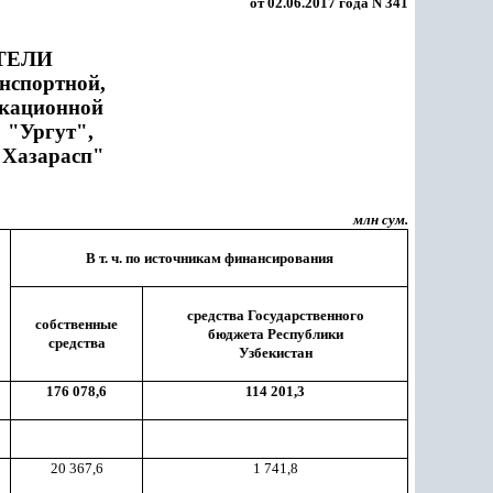
от 02.06.2017 года N 341
ТЕЛИ
нспортной,
икационной
 "Ургут",
"Хазарасп"
млн сум.
В т. ч. по источникам финансирования
средства Государственного
собственные
бюджета Республики
средства
Узбекистан
176 078,6
114 201,3
20 367,6
1 741,8