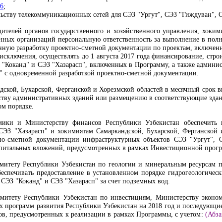
6
;
льству телекоммуникационных сетей для СЭЗ "Ургут", СЭЗ "Гиждуван", 
дителей органов государственного и хозяйственного управления, хоким
анных организаций персональную ответственность за выполнение в пол
енную разработку проектно-сметной документации по проектам, включен
 исключения, осуществлять до 1 августа 2017 года финансирование, ст
 "Коканд" и СЭЗ "Хазарасп", включенных в Программу, а также админи
" с одновременной разработкой проектно-сметной документации.
дской, Бухарской, Ферганской и Хорезмской областей в месячный срок 
ству административных зданий или размещению в соответствующие здан
ом порядке.
мики и Министерству финансов Республики Узбекистан обеспечить
СЭЗ "Хазарасп" и хокимиятам Самаркандской, Бухарской, Ферганской и
но-сметной документации инфраструктурных объектов СЭЗ "Ургут", 
питальных вложений, предусмотренных в рамках Инвестиционной прогр
омитету Республики Узбекистан по геологии и минеральным ресурсам 
беспечивать предоставление в установленном порядке гидрогеологичес
 СЭЗ "Коканд" и СЭЗ "Хазарасп" за счет подземных вод.
комитету Республики Узбекистан по инвестициям, Министерству экон
 программ развития Республики Узбекистан на 2018 год и последующие
в, предусмотренных к реализации в рамках Программы, с учетом
:
(Абз