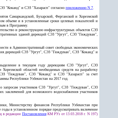
СЭЗ "Коканд" и СЭЗ "Хазарасп" согласно
приложению N 7
.
иятов Самаркандской, Бухарской, Ферганской и Хорезмской
ном объеме и в установленные сроки целевых показателей и
ным в Программу.
роительство и реконструкцию инфраструктурных объектов СЭЗ
стративных зданий дирекций СЭЗ "Ургут", СЭЗ "Гиждуван",
внести в Административный совет свободных экономических
ия дирекций СЭЗ "Ургут", СЭЗ "Гиждуван", СЭЗ "Коканд" и
 выделение в текущем году дирекциям СЭЗ "Ургут", СЭЗ
 Хорезмской областей необходимых средств на разработку
СЭЗ "Гиждуван", СЭЗ "Коканд" и СЭЗ "Хазарасп" за счет
аммы Республики Узбекистан на 2017 год.
по запросам участников СЭЗ "Ургут", СЭЗ "Гиждуван", СЭЗ
ких заключений для возможного водоснабжения участников
омики, Министерству финансов Республики Узбекистан при
 годы в установленном порядке предусматривать включение
ац в редакции
Постановления
КМ РУз от 13.03.2018 г. N 197)