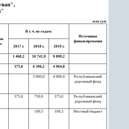
уван",
п"
млн сум.
В т. ч. по годам:
Источники
на
финансирования
г.
2017 г.
2018 г.
2019 г.
1 468,2
10 741,9
9 899,2
375,0
6 396,2
4 964,8
5 000,0
4 000,0
Республиканский
дорожный фонд
375,0
750,0
375,0
Республиканский
дорожный фонд
100,5
100,5
Местный бюджет