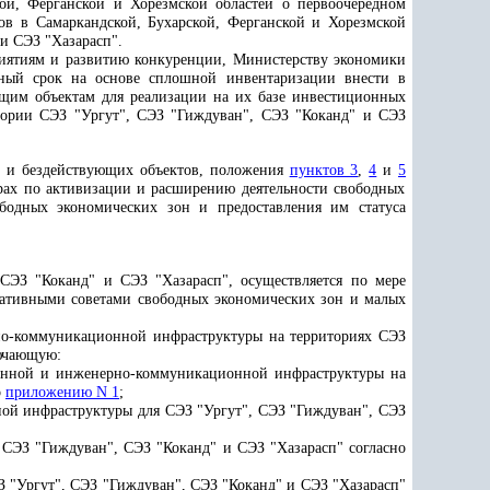
ой, Ферганской и Хорезмской областей о первоочередном
в в Самаркандской, Бухарской, Ферганской и Хорезмской
и СЭЗ "Хазарасп".
риятиям и развитию конкуренции, Министерству экономики
чный срок на основе сплошной инвентаризации внести в
щим объектам для реализации на их базе инвестиционных
тории СЭЗ "Ургут", СЭЗ "Гиждуван", СЭЗ "Коканд" и СЭЗ
х и бездействующих объектов, положения
пунктов 3
,
4
и
5
рах по активизации и расширению деятельности свободных
бодных экономических зон и предоставления им статуса
СЭЗ "Коканд" и СЭЗ "Хазарасп", осуществляется по мере
ативными советами свободных экономических зон и малых
но-коммуникационной инфраструктуры на территориях СЭЗ
ючающую:
венной и инженерно-коммуникационной инфраструктуры на
о
приложению N 1
;
ной инфраструктуры для СЭЗ "Ургут", СЭЗ "Гиждуван", СЭЗ
 СЭЗ "Гиждуван", СЭЗ "Коканд" и СЭЗ "Хазарасп" согласно
З "Ургут", СЭЗ "Гиждуван", СЭЗ "Коканд" и СЭЗ "Хазарасп"