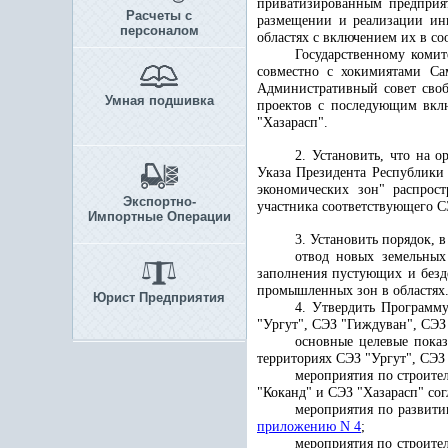
приватизированным предприя
Расчеты с
размещении и реализации инв
персоналом
областях с включением их в с
Государственному коми
совместно с хокимиятами Са
Административный совет сво
Умная подшивка
проектов с последующим вклю
"Хазарасп".
2. Установить, что на
Указа Президента Республики
экономических зон" распрос
Экспортно-
участника соответствующего С
Импортные Операции
3. Установить порядок, в
отвод новых земельных
заполнения пустующих и безд
промышленных зон в областях
Юрист Предприятия
4. Утвердить Программ
"Ургут", СЭЗ "Гиждуван", СЭЗ 
основные целевые пока
территориях СЭЗ "Ургут", СЭЗ
мероприятия по строите
"Коканд" и СЭЗ "Хазарасп" со
мероприятия по развити
приложению N 4
;
мероприятия по строите