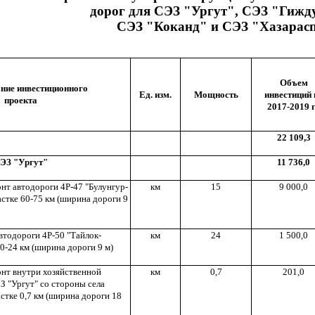
дорог для СЭЗ "Ургут", СЭЗ "Гижд
СЭЗ "Коканд" и СЭЗ "Хазарас
Объем
ние инвестиционного
Ед. изм.
Мощность
инвестиций 
проекта
2017-2019 г
22 109,3
ЭЗ "Ургут"
11 736,0
нт автодороги 4Р-47 "Булунгур-
км
15
9 000,0
стке 60-75 км (ширина дороги 9
втодороги 4Р-50 "Тайлок-
км
24
1 500,0
 0-24 км (ширина дороги 9 м)
нт внутри хозяйственной
км
0,7
201,0
ЭЗ "Ургут" со стороны села
стке 0,7 км (ширина дороги 18