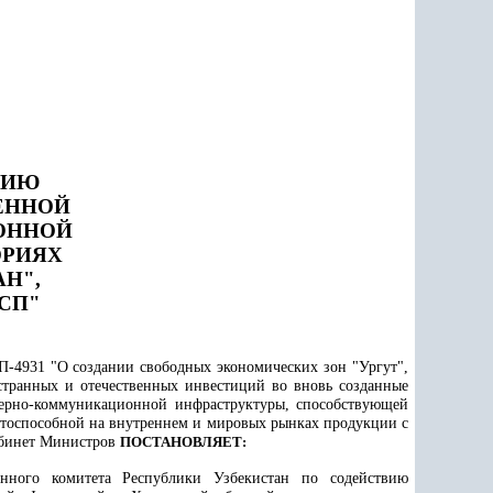
ТИЮ
ЕННОЙ
ОННОЙ
ОРИЯХ
Н",
АСП"
П-4931 "О создании свободных экономических зон "Ургут",
странных и отечественных инвестиций во вновь созданные
нерно-коммуникационной инфраструктуры, способствующей
тоспособной на внутреннем и мировых рынках продукции с
Кабинет Министров
ПОСТАНОВЛЯЕТ:
енного комитета Республики Узбекистан по содействию