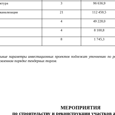
ктура
3
96 636,9
 канализация
21
112 459,5
4
49 228,0
4
8 100,8
8
1 745,3
льные параметры инвестиционных проектов подлежат уточнению по р
овленном порядке тендерных торгов.
МЕРОПРИЯТИЯ
по строительству и реконструкции участков