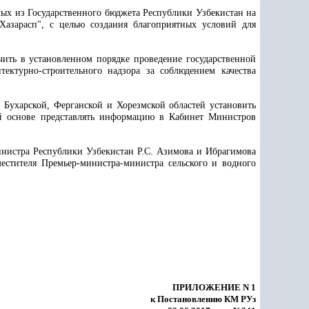
емых из Государственного бюджета Республики Узбекистан на
Хазарасп", с целью создания благоприятных условий для
чить в установленном порядке проведение государственной
ектурно-строительного надзора за соблюдением качества
 Бухарской, Ферганской и Хорезмской областей установить
ой основе представлять информацию в Кабинет Министров
инистра Республики Узбекистан Р.С. Азимова и Ибрагимова
аместителя Премьер-министра-министра сельского и водного
ПРИЛОЖЕНИЕ N 1
к Постановлению КМ РУз