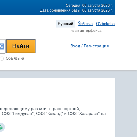
Сегодня: 06 августа 2026 г.
Дата обновления базы: 06 августа 2026 г.
Русский
Ўзбекча
O'zbekcha
язык интерфейса
Вход / Регистрация
Оба языка
о опережающему развитию транспортной,
СЭЗ "Гиждуван", СЭЗ "Коканд" и СЭЗ "Хазарасп" на