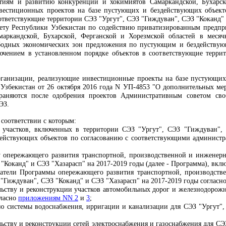
тиям и развитию конкуренции и хокимиятов Самаркандской, Бухарск
естиционных проектов на базе пустующих и бездействующих объекто
оответствующие территории СЭЗ "Ургут", СЭЗ "Гиждуван", СЭЗ "Коканд" 
тету Республики Узбекистан по содействию приватизированным предп
маркандской, Бухарской, Ферганской и Хорезмской областей в меся
бодных экономических зон предложения по пустующим и бездействую
чением в установленном порядке объектов в соответствующие терри
 организации, реализующие инвестиционные проекты на базе пустующи
 Узбекистан от 26 октября 2016 года N УП-4853 "О дополнительных ме
траняются после одобрения проектов Административным советом сво
ЭЗ.
 соответствии с которым:
 участков, включенных в территории СЭЗ "Ургут", СЭЗ "Гиждуван", 
ействующих объектов по согласованию с
соответствующими администр
.
у опережающего развития транспортной, производственной и инженер
"Коканд" и СЭЗ "Хазарасп" на 2017-2019 годы (далее
-
Программа), вкл
затели Программы опережающего развития транспортной, производст
 "Гиждуван", СЭЗ "Коканд" и СЭЗ "Хазарасп" на 2017-2019 годы согласн
льству и реконструкции участков автомобильных дорог и железнодорож
гласно
приложениям NN 2
и
3
;
ю системы водоснабжения, ирригации и канализации для СЭЗ "Ургут",
льству и реконструкции сетей электроснабжения и газоснабжения для СЭ