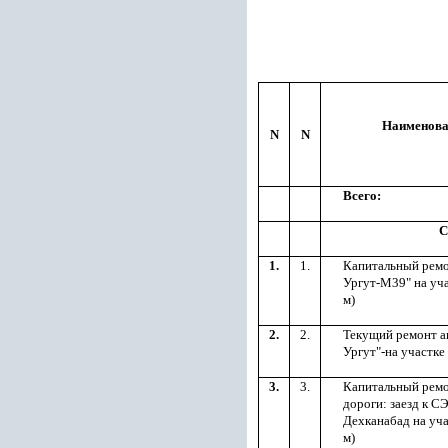
Наименова
N
N
Всего:
С
1.
1.
Капитальный ремо
Ургут-М39" на уча
м)
2.
2.
Текущий ремонт а
Ургут"-на участке
3.
3.
Капитальный ремо
дороги: заезд к С
Дехканабад на уча
м)