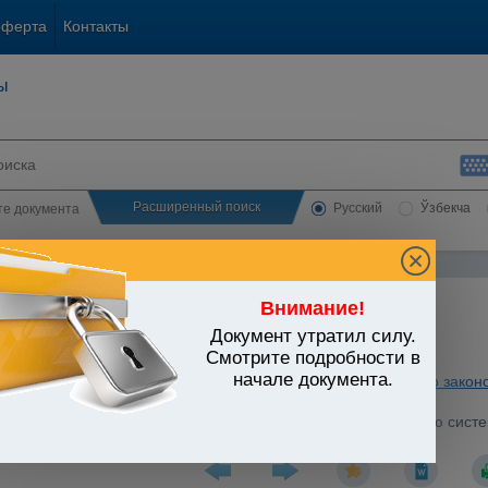
оферта
Контакты
ы
Расширенный поиск
Русский
Ўзбекча
сте документа
Внимание!
Документ утратил силу.
ЬСТВО УЗБЕКИСТАНА
Смотрите подробности в
начале документа.
и. Обязательные платежи
/
Утратившие силу акты налогового закон
категорий налогоплательщиков
/
микрофирм и малых предприятий, применяющих упрощенную систе
2.2003 г. N 567)