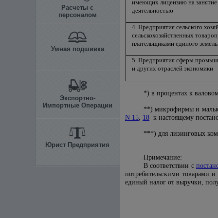
имеющих лицензию на занятие
Расчеты с
деятельностью
персоналом
4. Предприятия сельского хозя
сельскохозяйственных товаро
плательщиками единого земель
Умная подшивка
5. Предприятия сферы промыш
и других отраслей экономики
*) в процентах к валовом
Экспортно-
Импортные Операции
**) микрофирмы и малые
N 15
,
18
к настоящему постан
***) для лизинговых ком
Юрист Предприятия
Примечание:
В соответствии с
постан
потребительскими товарами и
единый налог от выручки, пол