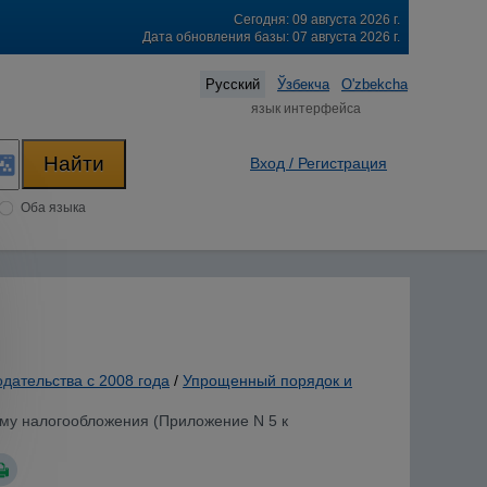
Сегодня: 09 августа 2026 г.
Дата обновления базы: 07 августа 2026 г.
Русский
Ўзбекча
O'zbekcha
язык интерфейса
Вход / Регистрация
Оба языка
одательства с 2008 года
/
Упрощенный порядок и
му налогообложения (Приложение N 5 к