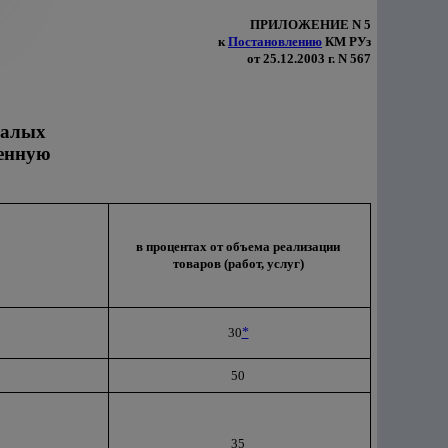
ПРИЛОЖЕНИЕ N 5
к
Постановлению
КМ РУз
от 25.12.2003 г. N 567
малых
енную
в процентах от объема реализации
товаров (работ, услуг)
30
*
50
35