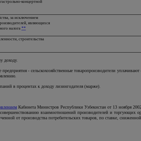
 гастрольно-концертной
йства, за исключением
производителей, являющихся
ного налога
**
ленности, строительства
у доходу.
 предприятия - сельскохозяйственные товаропроизводители уплачивают 
овлению.
паний в процентах к доходу лизингодателя (марже).
овлением
Кабинета Министров Республики Узбекистан от 13 ноября 200
 совершенствованию взаимоотношений производителей и торгующих о
ученной от производства потребительских товаров, по ставке, сниженно