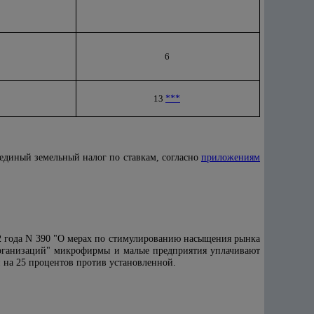
6
13
***
единый земельный налог по ставкам, согласно
приложениям
2 года N 390 "О мерах по стимулированию насыщения рынка
рганизаций" микрофирмы и малые предприятия уплачивают
й на 25 процентов против установленной.