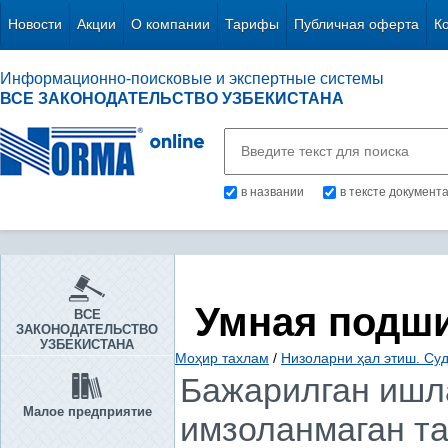
Новости
Акции
О компании
Тарифы
Публичная оферта
К
Информационно-поисковые и экспертные системы
ВСЕ ЗАКОНОДАТЕЛЬСТВО УЗБЕКИСТАНА
в названии
в тексте документ
Умная подш
ВСЕ
ЗАКОНОДАТЕЛЬСТВО
УЗБЕКИСТАНА
Моҳир тахлам
/
Низоларни ҳал этиш. Су
Бажарилган ишл
Малое предприятие
имзоланмаган та