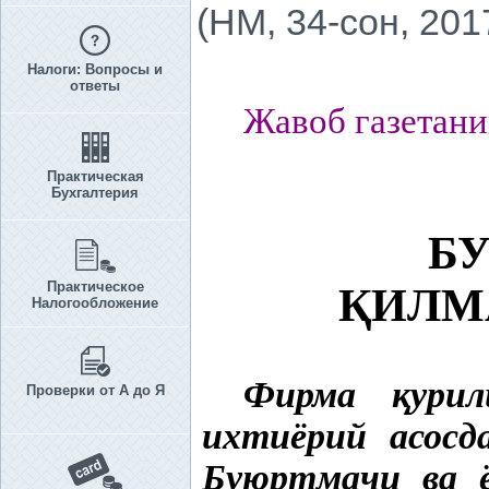
(НМ, 34-сон, 201
Налоги: Вопросы и
ответы
Жавоб газетани
Практическая
Бухгалтерия
Б
Практическое
Қ
ИЛМ
Налогообложение
Фирма
қ
ури
Проверки от А до Я
ихтиёрий асос
Буюртмачи ва 