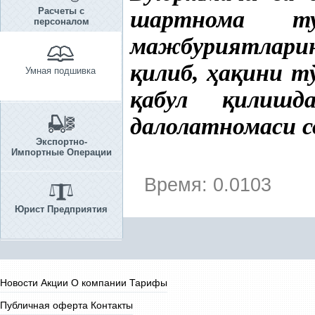
Расчеты с
шартнома т
персоналом
мажбуриятлари
қ
илиб,
ҳ
а
қ
ини т
Умная подшивка
қ
абул
қ
илиш
далолатномаси с
Экспортно-
Импортные Операции
Время: 0.0103
Юрист Предприятия
Новости
Акции
О компании
Тарифы
Публичная оферта
Контакты