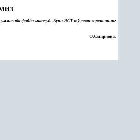
МИЗ
суммасида фойда мавжуд. Буни ЯСТ тўловчи корхонанинг
О.Смирнова,