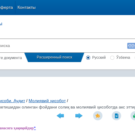
оферта
Контакты
ы
Расширенный поиск
Русский
Ўзбекча
сте документа
исоби. Аудит
/
Молиявий ҳисобот
/
кетишидан олинган фойдани солиқ ва молиявий ҳисоботда акс эттир
санасига
ҳ
а
қ
и
қ
ийдир
*