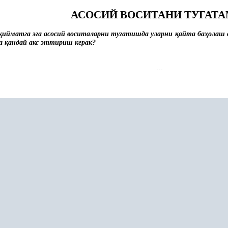
АСОСИЙ ВОСИТАНИ ТУГАТА
қ
ийматга эга асосий воситаларни тугатишда уларни
қ
айта ба
ҳ
олаш 
да
қ
андай акс эттириш керак?
...