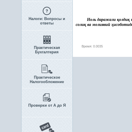
Налоги: Вопросы и
Ноль даражали
қ
олди
қ
ответы
соли
қ
ва молиявий
ҳ
исоботи
Время: 0.0035
Практическая
Бухгалтерия
Практическое
Налогообложение
Проверки от А до Я