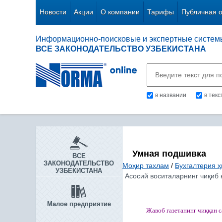
Новости
Акции
О компании
Тарифы
Публичная 
Информационно-поисковые и экспертные систем
ВСЕ ЗАКОНОДАТЕЛЬСТВО УЗБЕКИСТАНА
в названии
в тек
Умная подшивка
ВСЕ
ЗАКОНОДАТЕЛЬСТВО
Моҳир тахлам
/
Бухгалтерия ҳ
УЗБЕКИСТАНА
Асосий воситаларнинг чиқиб 
Малое предприятие
Жавоб газетанинг чи
ққ
ан 