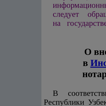
информационн
следует обра
на государств
О вн
в
Ин
нота
В соответс
Республики Узбе