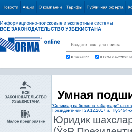
Новости
Акции
О компании
Тарифы
Публичная оферта
К
Информационно-поисковые и экспертные системы
ВСЕ ЗАКОНОДАТЕЛЬСТВО УЗБЕКИСТАНА
в названии
в тексте документ
Умная подш
ВСЕ
ЗАКОНОДАТЕЛЬСТВО
УЗБЕКИСТАНА
"Соликлар ва божхона хабарлари" газет
Президентининг 29.12.2017 й. ПҚ-3454-с
Юридик шахслар
Малое предприятие
(ЎзР Президентин