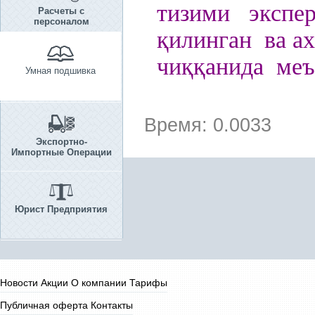
тизими экспер
Расчеты с
персоналом
қ
илинган ва а
чи
ққ
анида меъ
Умная подшивка
Время: 0.0033
Экспортно-
Импортные Операции
Юрист Предприятия
Новости
Акции
О компании
Тарифы
Публичная оферта
Контакты