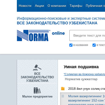
Новости
Акции
О компании
Тарифы
Публичная 
Информационно-поисковые и экспертные систем
ВСЕ ЗАКОНОДАТЕЛЬСТВО УЗБЕКИСТАНА
в названии
в тек
Умная подшивка
ВСЕ
"Соликлар ва божхона хабарла
ЗАКОНОДАТЕЛЬСТВО
Норматив ҳужжатлар
УЗБЕКИСТАНА
2018 йил учун солиқ ст
Молия вазирлигининг 16
Малое предприятие
вазирлигининг 152-сон
корхоналар учун солиқ