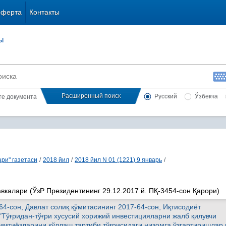
оферта
Контакты
ы
Расширенный поиск
Русский
Ўзбекча
сте документа
ри" газетаси
/
2018 йил
/
2018 йил N 01 (1221) 9 январь
/
авкалари (ЎзР Президентининг 29.12.2017 й. ПҚ-3454-сон Қарори)
4-сон, Давлат солиқ қўмитасининг 2017-64-сон, Иқтисодиёт
 "Тўғридан-тўғри хусусий хорижий инвестицияларни жалб қилувчи
 имтиёзларини қўллаш тартиби тўғрисидаги низомга ўзгартиришлар 