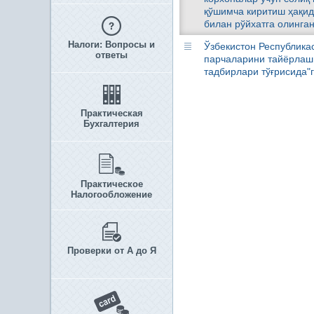
қўшимча киритиш ҳақида
билан рўйхатга олинган
Налоги: Вопросы и
Ўзбекистон Республика
ответы
парчаларини тайёрлаш
тадбирлари тўғрисида"
Практическая
Бухгалтерия
Практическое
Налогообложение
Проверки от А до Я