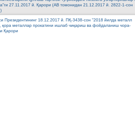
"ги 27.11.2017 й. Қарори (АВ томонидан 21.12.2017 й. 2822-1-сон
)
си Президентининг 18.12.2017 й. ПҚ-3438-сон "2018 йилда металл
, қора металлар прокатини ишлаб чиқариш ва фойдаланиш чора-
ги Қарори