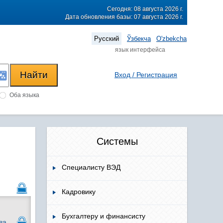
Сегодня: 08 августа 2026 г.
Дата обновления базы: 07 августа 2026 г.
Русский
Ўзбекча
O'zbekcha
язык интерфейса
Вход / Регистрация
Оба языка
Системы
Специалисту ВЭД
Кадровику
Бухгалтеру и финансисту
ва