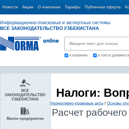
Новости
Акции
О компании
Тарифы
Публичная оферта
К
Информационно-поисковые и экспертные системы
ВСЕ ЗАКОНОДАТЕЛЬСТВО УЗБЕКИСТАНА
в названии
в тексте документ
Налоги: Воп
ВСЕ
ЗАКОНОДАТЕЛЬСТВО
УЗБЕКИСТАНА
Нормативно-правовые акты
/
Основы тру
Расчет рабочего 
Малое предприятие