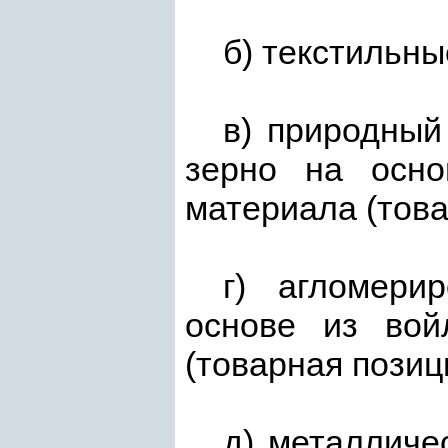
б) текстильн
в) природный
зерно на осно
материала (тов
г) агломери
основе из вой
(товарная пози
д) металличе