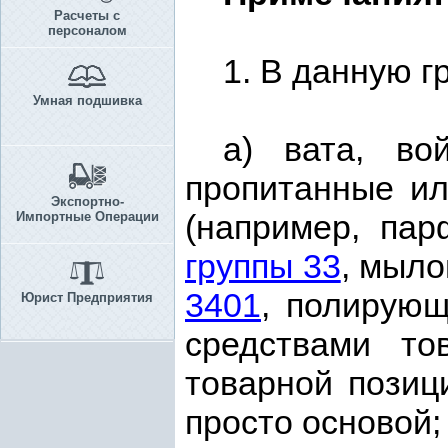
Расчеты с
персоналом
1. В данную г
Умная подшивка
а) вата, во
пропитанные ил
Экспортно-
(например, па
Импортные Операции
группы 33
, мыл
3401
, полирующ
Юрист Предприятия
средствами т
товарной пози
просто основой;