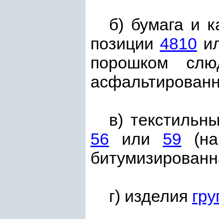
б) бумага и 
позиции
4810
и
порошком слю
асфальтированн
в) текстильн
56
или
59
(на
битумизированн
г) изделия
гру