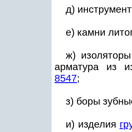
д) инструмент
е) камни лит
ж) изоляторы
арматура из и
8547
;
з) боры зубны
и) изделия
гр