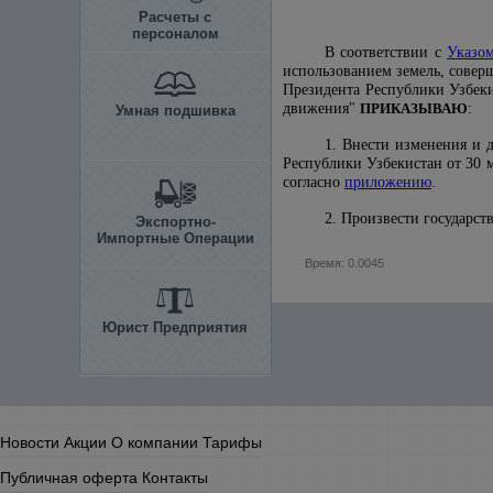
Расчеты с
персоналом
В соответствии с
Указо
использованием земель, совер
Президента Республики Узбеки
движения"
ПРИКАЗЫВАЮ
:
Умная подшивка
1. Внести изменения и 
Республики Узбекистан от 30 ма
согласно
приложению
.
2. Произвести государс
Экспортно-
Импортные Операции
Время: 0.0045
Юрист Предприятия
Новости
Акции
О компании
Тарифы
Публичная оферта
Контакты