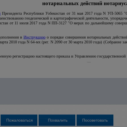
нотариальных действий нотариу
м
Президента Республики Узбекистан от 31 мая 2017 года N УП-5065 "
шенствованию геодезической и картографической деятельности, упорядоч
стан от 11 июля 2017 года N ПП-3127 "О мерах по дальнейшему совер
дополнения в
Инструкцию
о порядке совершения нотариальных действ
рта 2010 года N 64-мх (рег. N 2090 от 30 марта 2010 года) (Собрание зак
твенную регистрацию настоящего приказа и Управлению государственной
...