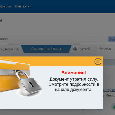
оферта
Контакты
ы
Расширенный поиск
Русский
Ўзбекча
сте документа
Внимание!
Документ утратил силу.
ЬСТВО УЗБЕКИСТАНА
Смотрите подробности в
начале документа.
ратура. Органы юстиции. Нотариат. Адвокатура. Юридическая служ
15.01.2018 г. N 26-мх "О внесении изменений и дополнений в Инс
ан МЮ 15.01.2018 г. N 2090-16)