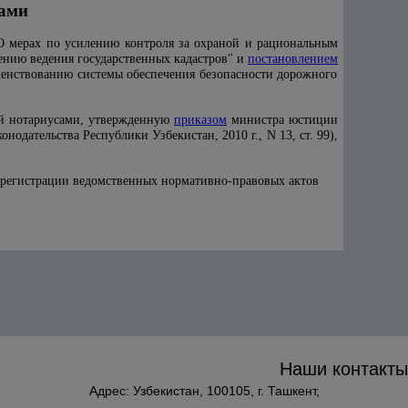
сами
О мерах по усилению контроля за охраной и рациональным
ению ведения государственных кадастров" и
постановлением
шенствованию системы обеспечения безопасности дорожного
ий нотариусами, утвержденную
приказом
министра юстиции
онодательства Республики Узбекистан, 2010 г., N 13, ст. 99),
 регистрации ведомственных нормативно-правовых актов
Наши контакты
Адрес: Узбекистан, 100105, г. Ташкент,