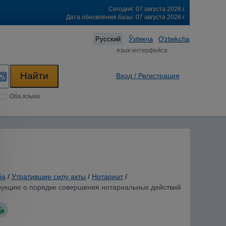
Сегодня: 07 августа 2026 г.
Дата обновления базы: 07 августа 2026 г.
Русский
Ўзбекча
O'zbekcha
язык интерфейса
Вход / Регистрация
Оба языка
ба
/
Утратившие силу акты
/
Нотариат
/
трукцию о порядке совершения нотариальных действий