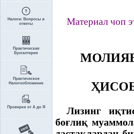
Материал чоп э
Налоги: Вопросы и
ответы
Практическая
Бухгалтерия
МОЛИЯВ
Практическое
Ҳ
ИСОБ
Налогообложение
Проверки от А до Я
Лизинг и
қ
ти
бо
ғ
ли
қ
муаммол
дастаклардан б