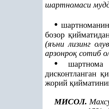
шартномаси мудд
•
шартноманинг
бозор
қ
ийматидан
(яъни лизинг олу
арзонро
қ
сотиб о
•
шартнома д
дисконтланган
қ
и
жорий
қ
ийматини
МИСОЛ.
Махсу