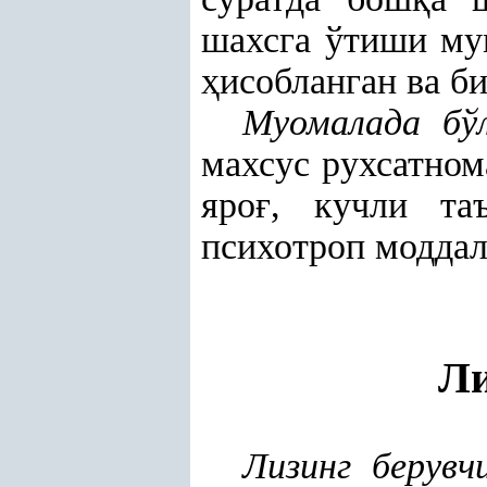
шахсга ўтиши му
ҳ
исобланган ва б
Муомалада бўл
махсус рухсатно
яро
ғ
, кучли т
психотроп моддал
Ли
Лизинг берувч