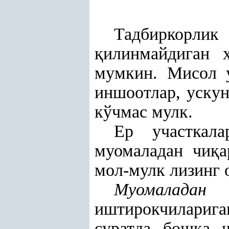
Тадбиркорлик
қ
илинмайдиган
мумкин. Мисол у
иншоотлар, ускун
кўчмас мулк.
Ер участкал
муомаладан чи
қ
а
мол-мулк лизинг 
Муомаладан 
иштирокчилариг
суратда бош
қ
а 