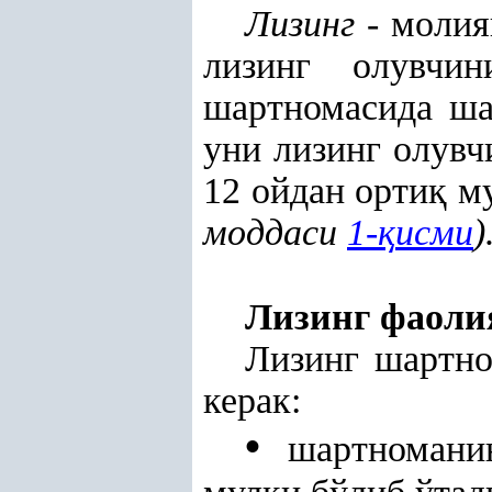
Лизинг
- молия
лизинг олувчи
шартномасида ш
уни лизинг олув
12 ойдан орти
қ
му
моддаси
1-
қ
исми
)
Лизинг фаоли
Лизинг шартн
керак:
•
шартноманин