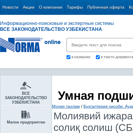
Новости
Акции
О компании
Тарифы
Публичная оферта
К
Информационно-поисковые и экспертные системы
ВСЕ ЗАКОНОДАТЕЛЬСТВО УЗБЕКИСТАНА
в названии
в тексте документ
Умная подш
ВСЕ
ЗАКОНОДАТЕЛЬСТВО
УЗБЕКИСТАНА
Моҳир тахлам
/
Бухгалтерия ҳисоби. Ауд
Молиявий ижара 
Малое предприятие
солиқ солиш (СБХ