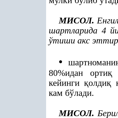
мулки бўлиб ўтад
МИСОЛ.
Енгил
шартларида 4 йи
ўтиши акс эттир
•
шартноманин
80%идан орти
қ
б
кейинги
қ
олди
қ
кам бўлади.
МИСОЛ.
Берил