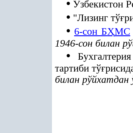
•
Ўзбекистон Р
•
"Лизинг тў
ғ
р
•
6-сон Б
Ҳ
МС
1946-сон
билан рў
•
Бухгалтери
тартиби тў
ғ
рисид
билан рўйхатдан 