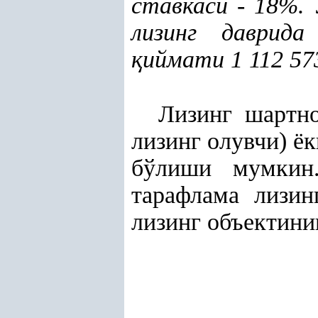
ставкаси - 18%.
лизинг даврида
қ
иймати 1 112 57
Лизинг шартно
лизинг олувчи) ёк
бўлиши мумкин.
тарафлама лизин
лизинг объектини