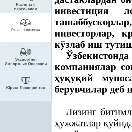
Расчеты с
инвестиция л
персоналом
ташаббускорлар
Умная подшивка
инвесторлар, к
кўзлаб иш тутиш
Ўзбекистон
Экспортно-
компаниялар со
Импортные Операции
ҳ
у
қ
у
қ
ий мунос
берувчилар деб 
Юрист Предприятия
Лизинг битимл
ҳ
ужжатлар
қ
уйид