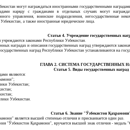
бекистан могут награждаться иностранными государственными наградам
радами наряду с гражданами в отдельных случаях могут награждат
енного управления, воинские подразделения, негосударственные нек
Узбекистан, а также иностранные юридические лица.
Статья 4. Учреждение государственных наг
ы учреждаются законами Республики Узбекистан.
енных наградах и описания государственных наград утверждаются закона
осударственных наград Республики Узбекистан устанавливаются на госу
ГЛАВА 2. СИСТЕМА ГОСУДАРСТВЕННЫХ Н
Статья 5. Виды государственных наград
дами являются:
рамони";
лики Узбекистан;
кистан;
кистан;
блики Узбекистан.
Статья 6. Звание "Ўзбекистон
Қ
а
ҳ
рамони
рамони" является высшей степенью отличия и присваивается один раз.
ания "Ўзбекистон
Қ
а
ҳ
рамони", вручается высший знак отличия - медаль 