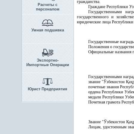
гражданства.
Расчеты с
Граждане Республики Уз
персоналом
Государственными наг
государственного и хозяйств
юридические лица Республики 
Умная подшивка
Государственные наград
Положения о государств
Официальные названия г
Экспортно-
Импортные Операции
Государственными награ
звание "Ўзбекистон
Қ
а
ҳ
почетные звания Респуб
Юрист Предприятия
ордена Республики Узбе
медали Республики Узбе
Почетная грамота Респу
Звание "Ўзбекистон
Қ
а
ҳ
Лицам, удостоенным зв