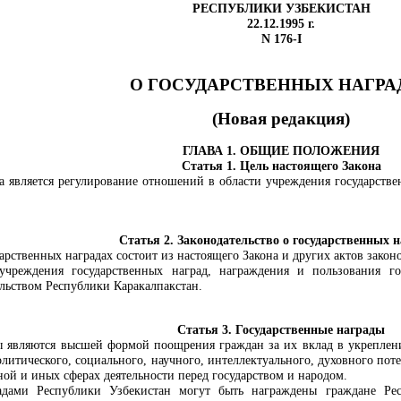
РЕСПУБЛИКИ УЗБЕКИСТАН
22.12.1995 г.
N 176-I
О ГОСУДАРСТВЕННЫХ НАГРА
(Новая редакция)
ГЛАВА 1. ОБЩИЕ ПОЛОЖЕНИЯ
Статья 1. Цель настоящего Закона
а является регулирование отношений в области учреждения государстве
Статья 2. Законодательство о государственных н
дарственных наградах состоит из настоящего Закона и других актов законо
чреждения государственных наград, награждения и пользования го
ельством Республики Каракалпакстан.
Статья 3. Государственные награды
ы являются высшей формой поощрения граждан за их вклад в укреплени
литического, социального, научного, интеллектуального, духовного пот
ой и иных сферах деятельности перед государством и народом.
адами Республики Узбекистан могут быть награждены граждане Ре