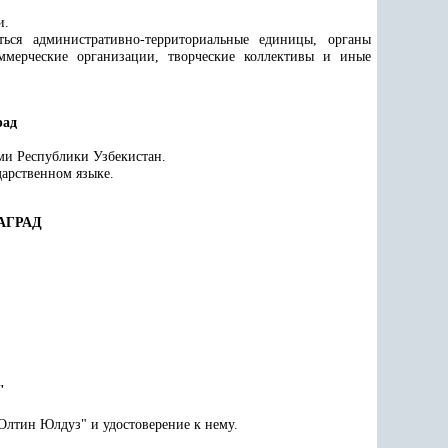
и.
ься административно-территориальные единицы, органы
оммерческие организации, творческие коллективы и иные
рад
ми Республики Узбекистан.
дарственном языке.
АГРАД
"
"Олтин Юлдуз" и удостоверение к нему.