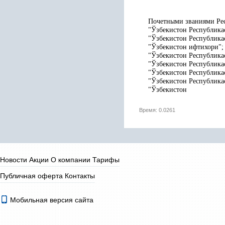
Почетными званиями Рес
"Ўзбекистон Республикас
"Ўзбекистон Республика
"Ўзбекистон ифтихори";
"Ўзбекистон Республика
"Ўзбекистон Республика
"Ўзбекистон Республика
"Ўзбекистон Республика
"Ўзбекистон
Время: 0.0261
Новости
Акции
О компании
Тарифы
Публичная оферта
Контакты
Мобильная версия сайта