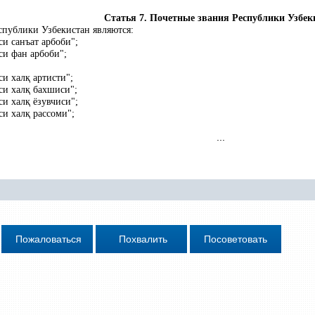
Статья 7. Почетные звания Республики Узбек
публики Узбекистан являются:
и санъат арбоби";
си фан арбоби";
си хал
қ
артисти";
си хал
қ
бахшиси";
си хал
қ
ёзувчиси";
си хал
қ
рассоми";
...