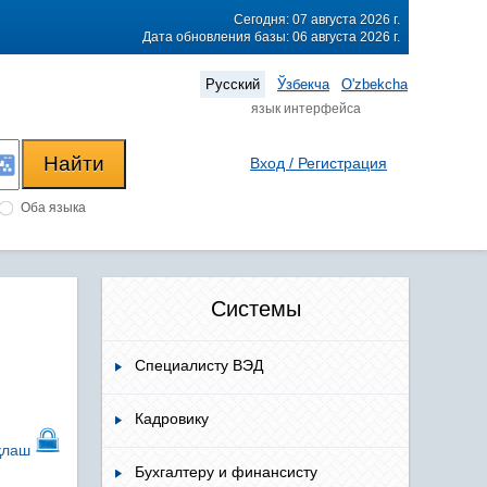
Сегодня: 07 августа 2026 г.
Дата обновления базы: 06 августа 2026 г.
Русский
Ўзбекча
O'zbekcha
язык интерфейса
Вход / Регистрация
Оба языка
Системы
Специалисту ВЭД
Кадровику
қлаш
Бухгалтеру и финансисту