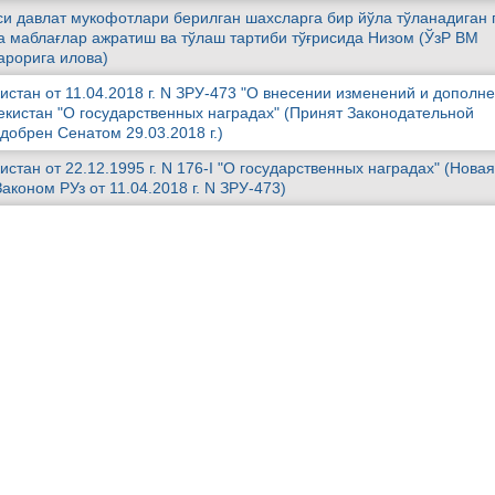
си давлат мукофотлари берилган шахсларга бир йўла тўланадиган 
 маблағлар ажратиш ва тўлаш тартиби тўғрисида Низом (ЎзР ВМ
қарорига илова)
истан от 11.04.2018 г. N ЗРУ-473 "О внесении изменений и дополн
бекистан "О государственных наградах" (Принят Законодательной
одобрен Сенатом 29.03.2018 г.)
истан от 22.12.1995 г. N 176-I "О государственных наградах" (Новая
аконом РУз от 11.04.2018 г. N ЗРУ-473)