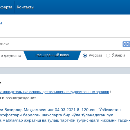
оферта
Контакты
ы
Расширенный поиск
Русский
Ўзбекча
сте документа
е
Законодательные основы деятельности государственных органов
/
 и вознаграждения
си Вазирлар Маҳкамасининг 04.03.2021 й. 120-сон "Ўзбекистон
укофотлари берилган шахсларга бир йўла тўланадиган пул
 маблағлар ажратиш ва тўлаш тартиби тўғрисидаги низомни тасди