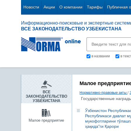
Новости
Акции
О компании
Тарифы
Публичная 
Информационно-поисковые и экспертные систем
ВСЕ ЗАКОНОДАТЕЛЬСТВО УЗБЕКИСТАНА
в названии
в тек
Малое предприяти
ВСЕ
Нормативно-правовые акты
/
ЗАКОНОДАТЕЛЬСТВО
Государственные награды
УЗБЕКИСТАНА
Ўзбекистон Республика
Республикаси давлат м
Малое предприятие
мукофотларини тўлашга
ҳақида"ги Қарори