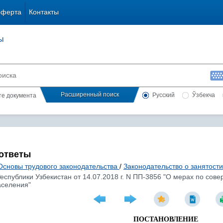
оферта
Контакты
ы
Расширенный поиск
Русский
Ўзбекча
сте документа
 ответы
Основы трудового законодательства
/
Законодательство о занятост
еспублики Узбекистан от 14.07.2018 г. N ПП-3856 "О мерах по с
аселения"
ПОСТАНОВЛЕНИЕ