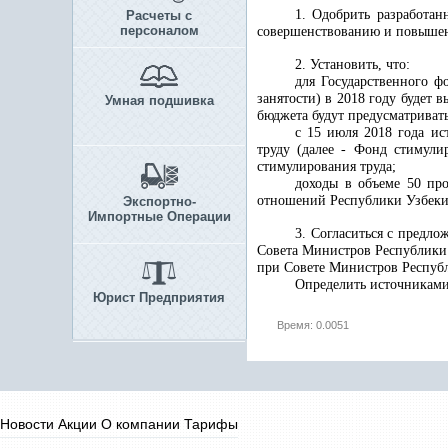
1. Одобрить разработа
Расчеты с
персоналом
совершенствованию и повышен
2. Установить, что:
для Государственного ф
занятости) в 2018 году будет 
Умная подшивка
бюджета будут предусматривать
с 15 июля 2018 года ис
труду (далее - Фонд стимули
стимулирования труда;
доходы в объеме 50 пр
отношений Республики Узбекис
Экспортно-
Импортные Операции
3. Согласиться с предл
Совета Министров Республики 
при Совете Министров Республ
Определить источниками
Юрист Предприятия
Время: 0.0051
Новости
Акции
О компании
Тарифы