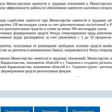
нную Министерством занятости и трудовых отношений и Министерств
ию эффективности работы по обеспечению занятости населения соглас
онда содействия занятости при Министерстве занятости и трудовых о
выделено 150 миллиардов сумов за счет дополнительных поступлений в Р
ся дополнительные средства в сумме не менее 300 миллиардов сумов;
точники формирования средств Фонда стимулирования труда работнико
рования труда) расширяются за счет увеличения с 5 до 10 проценто
оцентов, получаемые от размещения свободных остатков средств вне
тан на депозиты в коммерческих банках, направляются в Фонд стимулир
ожением Министерства занятости и трудовых отношений, Министерства 
Каракалпакстан, хокимиятов областей и г. Ташкента о создании регион
ики Каракалпакстан, хокимиятах областей и г. Ташкента (далее - регио
 формирования средств региональных фондов:
...