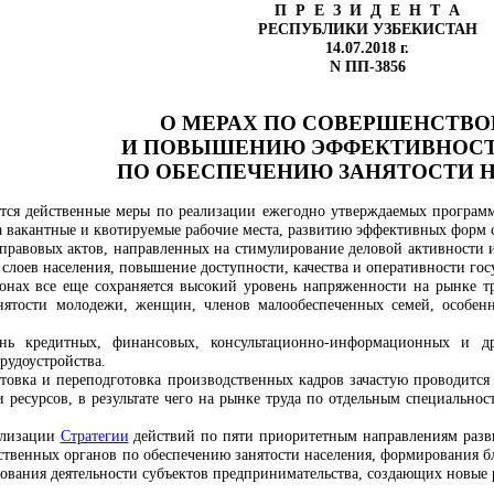
П Р Е З И Д Е Н Т А
РЕСПУБЛИКИ УЗБЕКИСТАН
14.07.2018 г.
N ПП-3856
О МЕРАХ ПО СОВЕРШЕНСТВ
И ПОВЫШЕНИЮ ЭФФЕКТИВНОСТ
ПО ОБЕСПЕЧЕНИЮ ЗАНЯТОСТИ 
ся действенные меры по реализации ежегодно утверждаемых программ
а вакантные и квотируемые рабочие места, развитию эффективных форм 
правовых актов, направленных на стимулирование деловой активности 
слоев населения, повышение доступности, качества и оперативности гос
ионах все еще сохраняется высокий уровень напряженности на рынке 
анятости молодежи, женщин, членов малообеспеченных семей, особенн
ень кредитных, финансовых, консультационно-информационных и др
рудоустройства.
товка и переподготовка производственных кадров зачастую проводится 
 ресурсов, в результате чего на рынке труда по отдельным специальн
ализации
Стратегии
действий по пяти приоритетным направлениям разви
ственных органов по обеспечению занятости населения, формирования б
рования деятельности субъектов предпринимательства, создающих новые 