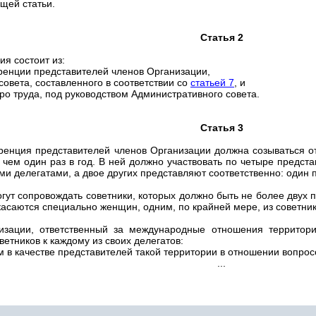
щей статьи.
Статья 2
я состоит из:
ренции представителей членов Организации,
совета, составленного в соответствии со
статьей 7
, и
о труда, под руководством Административного совета.
Статья 3
ренция представителей членов Организации должна созываться от
, чем один раз в год. В ней должно участвовать по четыре предст
и делегатами, а двое других представляют соответственно: один 
огут сопровождать советники, которых должно быть не более двух 
асаются специально женщин, одним, по крайней мере, из советни
изации, ответственный за международные отношения территори
етников к каждому из своих делегатов:
м в качестве представителей такой территории в отношении вопрос
...