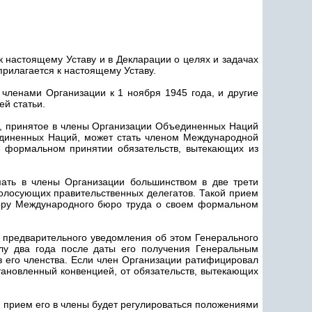
 настоящему Уставу и в Декларации о целях и задачах
прилагается к настоящему Уставу.
 членами Организации к 1 ноября 1945 года, и другие
й статьи.
, принятое в члены Организации Объединенных Наций
иненных Наций, может стать членом Международной
м формальном принятии обязательств, вытекающих из
ать в члены Организации большинством в две трети
 голосующих правительственных делегатов. Такой прием
ктору Международного бюро труда о своем формальном
з предварительного уведомления об этом Генерального
лу два года после даты его получения Генеральным
 его членства. Если член Организации ратифицировал
тановленный конвенцией, от обязательств, вытекающих
й прием его в члены будет регулироваться положениями