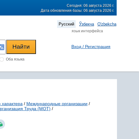
Сегодня: 06 августа 2026 г.
Дата обновления базы: 06 августа 2026 г.
Русский
Ўзбекча
O'zbekcha
язык интерфейса
Вход / Регистрация
Оба языка
 характера
/
Международные организации
/
рганизация Труда (МОТ)
/