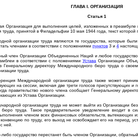
ГЛАВА I. ОРГАНИЗАЦИЯ
Статья 1
ная Организация для выполнения целей, изложенных в преамбуле к
труда, принятой в Филадельфии 10 мая 1944 года, текст которой 
дной организации труда являются те государства, которые были
 стать членами в соответствии с положениями
пунктов
3 и
4
настояще
ный член Организации Объединенных Наций и любое государство
амблеи в соответствии с положениями
Устава
Организации Объед
ив Генеральному директору Международного бюро труда о свое
низации труда.
еренция Международной организации труда также может приним
твующих на сессии, включая две трети голосов присутствующих и
когда правительство нового члена сообщает Генеральному дире
екающих из Устава Организации.
ународной организации труда не может выйти из Организации бе
 бюро труда. Такое предварительное уведомление входит в си
выполнения членом всех финансовых обязательств, вытекающих из
онвенцию по труду, его выход не освобождает его на период, ус
с ней.
ое-либо государство перестанет быть членом Организации, обратны