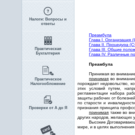
Налоги: Вопросы и
ответы
Преамбула
Глава I. Организация (
Глава II. Процедура (С
Практическая
Глава III. Общие поло
Бухгалтерия
Глава IV. Различные п
Преамбула
Принимая во внимание,
принимая
во внимание
Практическое
порождает недовольство, к
Налогообложение
этих условий путем, напр
регламентации набора рабо
защиты рабочих от болезней
по старости и инвалидност
признания принципа профсо
Проверки от А до Я
принимая
также во вни
других народов, желающих у
Высокие Договаривающ
мире, и в целях выполнения