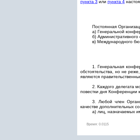
пункта 3
или
пункта 4
настоя
Постоянная Организаци
а) Генеральной конфе
б) Административного 
в) Международного бюр
1. Генеральная конфе
обстоятельства, но не реже
являются правительственным
2. Каждого делегата м
повестки дня Конференции к
3. Любой член Орган
качестве дополнительных сов
а) лиц, назначаемых и
Время: 0.0115