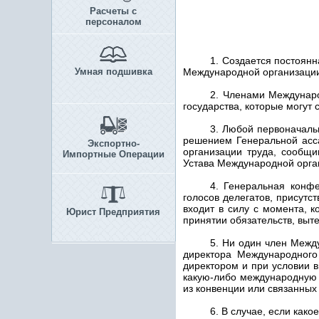
Расчеты с
персоналом
1. Создается постоян
Умная подшивка
Международной организации 
2. Членами Междунаро
государства, которые могут
3. Любой первоначаль
решением Генеральной асс
Экспортно-
организации труда, сообщ
Импортные Операции
Устава Международной орга
4. Генеральная конф
голосов делегатов, присутс
входит в силу с момента, 
Юрист Предприятия
принятии обязательств, выт
5. Ни один член Межд
директора Международного
директором и при условии 
какую-либо международную к
из конвенции или связанных 
6. В случае, если как