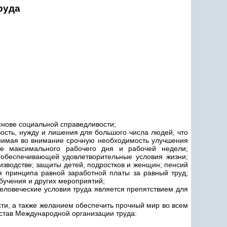
руда
снове социальной справедливости;
ость, нужду и лишения для большого числа людей, что
инимая во внимание срочную необходимость улучшения
ие максимального рабочего дня и рабочей недели;
 обеспечивающей удовлетворительные условия жизни;
изводстве; защиты детей, подростков и женщин; пенсий
я принципа равной заработной платы за равный труд;
бучения и других мероприятий;
человеческие условия труда является препятствием для
ти, а также желанием обеспечить прочный мир во всем
став Международной организации труда: