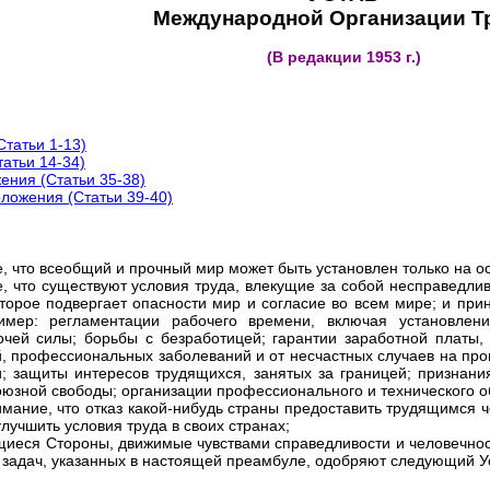
Международной Организации Т
(В редакции 1953 г.)
Статьи 1-13)
татьи 14-34)
жения (Статьи 35-38)
оложения (Статьи 39-40)
 что всеобщий и прочный мир может быть установлен только на о
, что существуют условия труда, влекущие за собой несправедлив
оторое подвергает опасности мир и согласие во всем мире; и пр
имер: регламентации рабочего времени, включая установлен
чей силы; борьбы с безработицей; гарантии заработной платы,
, профессиональных заболеваний и от несчастных случаев на про
и; защиты интересов трудящихся, занятых за границей; признани
юзной свободы; организации профессионального и технического о
мание, что отказ какой-нибудь страны предоставить трудящимся 
лучшить условия труда в своих странах;
иеся Стороны, движимые чувствами справедливости и человечнос
 задач, указанных в настоящей преамбуле, одобряют следующий У