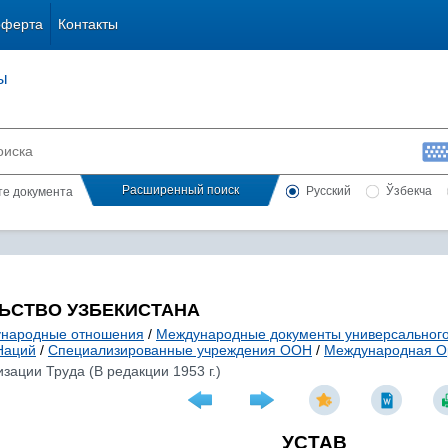
оферта
Контакты
ы
Расширенный поиск
Русский
Ўзбекча
сте документа
ЬСТВО УЗБЕКИСТАНА
народные отношения
/
Международные документы универсального
Наций
/
Специализированные учреждения ООН
/
Международная О
ации Труда (В редакции 1953 г.)
УСТАВ