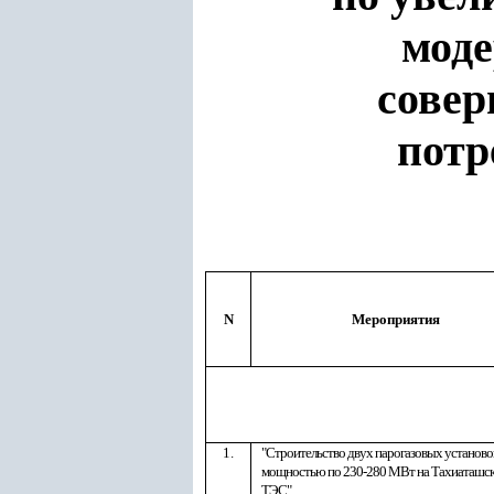
моде
совер
потр
N
Мероприятия
1.
"
Строительство
двух
парогазовых
установо
мощностью
по
230-280 МВт
на
Тахиаташс
ТЭС
"
.