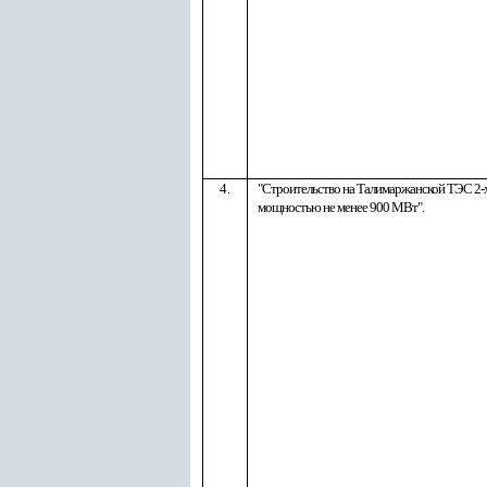
4.
"
Строительство на Талимаржанской ТЭС 2
мощностью не менее 900 МВт
"
.