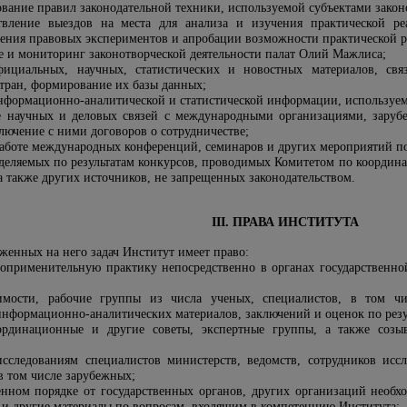
вание правил законодательной техники, используемой субъектами зако
ствление выездов на места для анализа и изучения практической ре
ения правовых экспериментов и апробации возможности практической р
е и мониторинг законотворческой деятельности палат Олий Мажлиса;
фициальных, научных, статистических и новостных материалов, св
стран, формирование их базы данных;
нформационно-аналитической и статистической информации, используемо
е научных и деловых связей с международными организациями, заруб
лючение с ними договоров о сотрудничестве;
 работе международных конференций, семинаров и других мероприятий 
деляемых по результатам конкурсов, проводимых Комитетом по координ
 также других источников, не запрещенных законодательством.
III. ПРАВА ИНСТИТУТА
женных на него задач Институт имеет право:
воприменительную практику непосредственно в органах государственной
димости, рабочие группы из числа ученых, специалистов, в том чи
информационно-аналитических материалов, заключений и оценок по резу
оординационные и другие советы, экспертные группы, а также соз
сследованиям специалистов министерств, ведомств, сотрудников исс
в том числе зарубежных;
енном порядке от государственных органов, других организаций необ
е и другие материалы по вопросам, входящим в компетенцию Института;