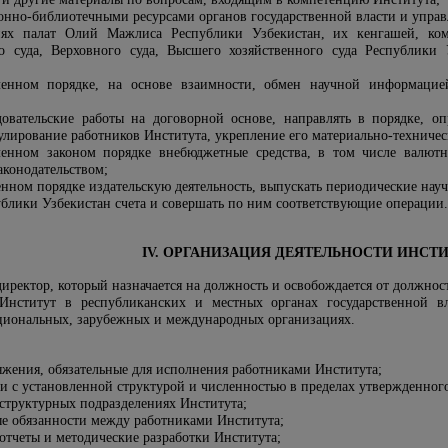
онно-библиотечными ресурсами органов государственной власти и управ
ниях палат Олий Мажлиса Республики Узбекистан, их кенгашей, ком
 суда, Верховного суда, Высшего хозяйственного суда Республики 
ленном порядке, на основе взаимности, обмен научной информац
довательские работы на договорной основе, направлять в порядке, о
мулирование работников Института, укрепление его материально-техниче
ленном законом порядке внебюджетные средства, в том числе валютн
аконодательством;
енном порядке издательскую деятельность, выпускать периодические нау
ублики Узбекистан счета и совершать по ним соответствующие операции.
IV. ОРГАНИЗАЦИЯ ДЕЯТЕЛЬНОСТИ ИНСТ
 директор, который назначается на должность и освобождается от должно
 Институт в республиканских и местных органах государственной вл
ациональных, зарубежных и международных организациях.
яжения, обязательные для исполнения работниками Института;
ии с установленной структурой и численностью в пределах утвержденног
структурных подразделениях Института;
ые обязанности между работниками Института;
 отчеты и методические разработки Института;