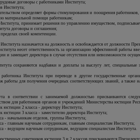
трудовые договоры с работниками Института;
ов Института;
дательством определяет формы стимулирования и поощрения работников,
ию материальной помощи работникам;
 Института, принимает решения по управлению имуществом, подписывае
итута договоры и соглашения;
 пределах своей компетенции.
а Института назначается на должность и освобождается от должности Пр
нститута несет ответственность за организацию эффективной работы в
ции и замещает директора в случае отсутствия или невозможности осуще
титута сохраняются надбавки и доплаты за выслугу лет, специальные
е работника Института при переводе в другие государственные орга
таж работы для получения очередных соответствующих званий, а также н
ута в соответствии с занимаемой должностью присваиваются след
ством для работников органов и учреждений Министерства юстиции Рес
к юстиции 2 класса - директору Института;
к юстиции 3 класса - заместителю директора Института;
са - начальникам отделов, группы Института;
са - главным научным сотрудникам, главным специалистам Института;
сса - ведущим научным сотрудникам, ведущим специалистам Института.
арственных советников юстиции 3 и 2 классов присваиваются Президент