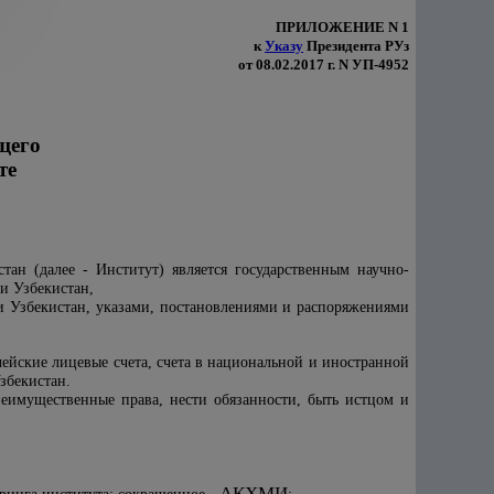
ПРИЛОЖЕНИЕ N 1
к
Указу
Президента РУз
от 08.02.2017 г. N УП-4952
щего
те
тан (далее - Институт) является государственным научно-
и Узбекистан,
ки Узбекистан, указами, постановлениями и распоряжениями
чейские лицевые счета, счета в национальной и иностранной
збекистан.
еимущественные права, нести обязанности, быть истцом и
А
ҚҲ
МИ