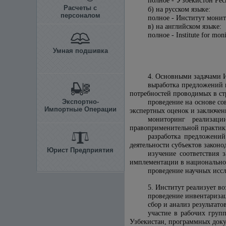
полное -
збекистон
Рес
Расчеты с
б) на русском языке:
персоналом
полное - Институт монит
в) на английском языке:
полное - Institute for mon
Умная подшивка
4. Основными задачами И
выработка предложений 
потребностей проводимых в ст
Экспортно-
проведение на основе со
Импортные Операции
экспертных оценок и заключени
мониторинг реализац
правоприменительной практик
разработка предложени
деятельности субъектов закон
Юрист Предприятия
изучение соответствия
имплементации в национальное
проведение научных иссл
5. Институт реализует 
проведение инвентаризац
сбор и анализ результат
участие в рабочих груп
Узбекистан, программных док