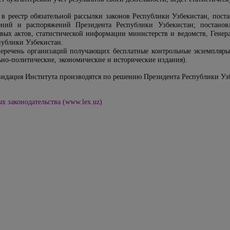
я в реестр обязательной рассылки законов Республики Узбекистан, пос
лений и распоряжений Президента Республики Узбекистан; постан
вых актов, статистической информации министерств и ведомств, Генер
публики Узбекистан.
перечень организаций получающих бесплатные контрольные экземпляр
ьно-политические, экономические и исторические издания).
видация Института производятся по решению Президента Республики Уз
х законодательства (www.lex.uz)