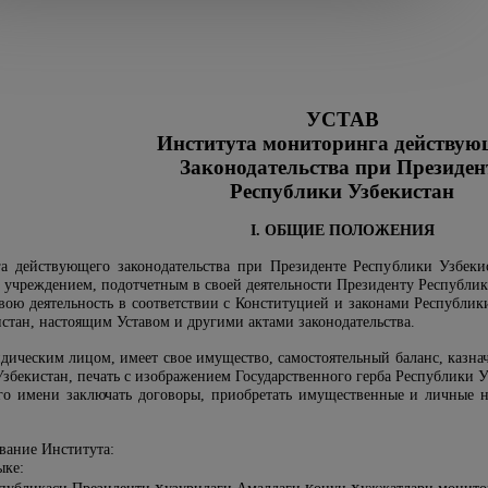
УСТАВ
Института мониторинга действую
Законодательства при Президен
Республики Узбекистан
I. ОБЩИЕ ПОЛОЖЕНИЯ
а действующего законодательства при Президенте Республики Узбекис
 учреждением, подотчетным в своей деятельности Президенту Республик
вою деятельность в соответствии с Конституцией и законами Республи
стан, настоящим Уставом и другими актами законодательства.
идическим лицом, имеет свое имущество, самостоятельный баланс, казна
збекистан, печать с изображением Государственного герба Республики У
го имени заключать договоры, приобретать имущественные и личные н
вание Института:
ыке:
ҳ
қ
ҳ