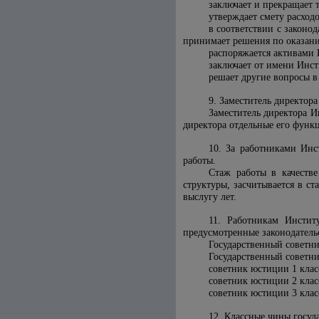
заключает и прекращает 
утверждает смету расход
в соответствии с законо
принимает решения по оказан
распоряжается активами
заключает от имени Инст
решает другие вопросы в
9. Заместитель директор
Заместитель директора И
директора отдельные его функ
10. За работниками Инс
работы.
Стаж работы в качеств
структуры, засчитывается в с
выслугу лет.
11. Работникам Инстит
предусмотренные законодатель
Государственный советни
Государственный советни
советник юстиции 1 клас
советник юстиции 2 клас
советник юстиции 3 кла
12. Классные чины госуд