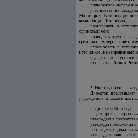
пользоваться информаци
участвовать на заседа
Министров, Конституционного
компетенцию Института;
производить в установ
организациями;
проводить научно-иссле
средства на материальное сти
использовать в установ
источников, не запрещенных з
осуществлять в установл
открывать в банках Респ
7. Институт возглавляет
Директор представляет
учреждениях, а также иных н
8. Директор Института:
издает приказы и распор
утверждает в соответств
утверждает положения о 
распределяет должностн
утверждает планы работ,