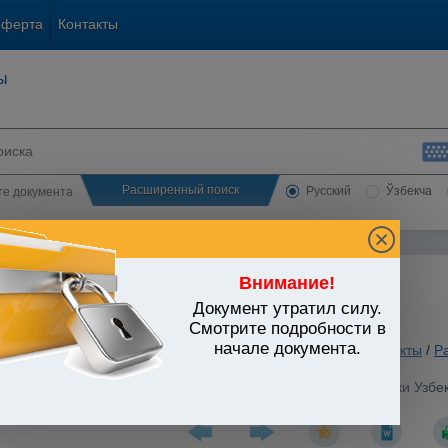
оферта
Контакты
ы
Расширенный поиск
Русский
Ўзбекча
сте документа
Внимание!
Документ утратил силу.
ЬСТВО УЗБЕКИСТАНА
Смотрите подробности в
начале документа.
ы государственно-правового устройства
/
Утратившие силу акты
/
Р
 действующего Законодательства при Президенте Республики Узбек