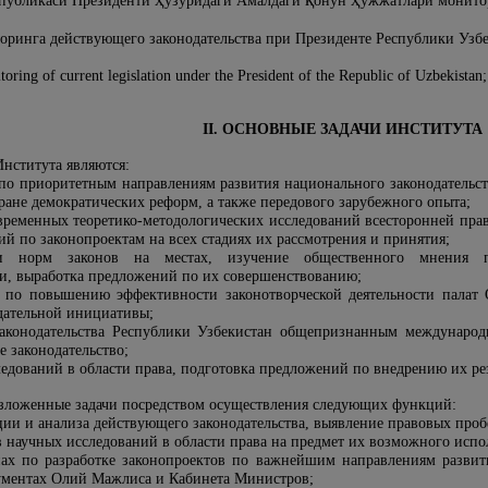
публикаси Президенти
узуридаги Амалдаги
онун
ужжатлари монитор
оринга действующего законодательства при Президенте Республики Узб
itoring of current legislation under the President of the Republic of Uzbekis
II. ОСНОВНЫЕ ЗАДАЧИ ИНСТИТУТА
нститута являются:
по приоритетным направлениям развития национального законодательст
ране демократических реформ, а также передового зарубежного опыта;
временных теоретико-методологических исследований всесторонней пра
й по законопроектам на всех стадиях их рассмотрения и принятия;
ии норм законов на местах, изучение общественного мнения 
и, выработка предложений по их совершенствованию;
й по повышению эффективности законотворческой деятельности палат
одательной инициативы;
 законодательства Республики Узбекистан общепризнанным междунаро
 законодательство;
едований в области права, подготовка предложений по внедрению их рез
возложенные задачи посредством осуществления следующих функций:
ии и анализа действующего законодательства, выявление правовых про
ов научных исследований в области права на предмет их возможного испо
пах по разработке законопроектов по важнейшим направлениям развит
ументах Олий Мажлиса и Кабинета Министров;