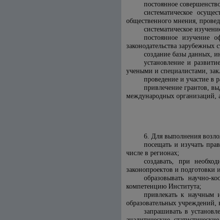
постоянное совершенство
систематическое осуще
общественного мнения, провед
систематическое изучени
постоянное изучение о
законодательства зарубежных 
создание базы данных, и
установление и развити
учеными и специалистами, зак
проведение и участие в
привлечение грантов, вы
международных организаций, а
6. Для выполнения возло
посещать и изучать пра
числе в регионах;
создавать, при необхо
законопроектов и подготовки 
образовывать научно-к
компетенцию Института;
привлекать к научным и
образовательных учреждений, 
запрашивать в установл
аналитические, статистически