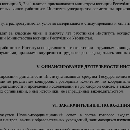
 юстиции 3, 2 и 1 классов присваиваются министром юстиции Республи
ассных чинов работников Института утверждается совместным приказ
тута распространяются условия материального стимулирования и оплаты
лат за классные чины и выслугу лет работникам Института осуществ
ений Министерства юстиции Республики Узбекистан.
и работников Института определяются в соответствии с трудовым закон
укциями, правилами внутреннего трудового распорядка, коллективным 
V. ФИНАНСИРОВАНИЕ ДЕЯТЕЛЬНОСТИ ИНС
ирования деятельности Института являются средства Государственног
мые по результатам конкурсов, проводимых Комитетом по координаци
 деятельности и проведения исследований на договорной основе, а так
х организаций, иные источники, не запрещенные законодательством.
VI. ЗАКЛЮЧИТЕЛЬНЫЕ ПОЛОЖЕНИЯ
азуется Научно-координационный совет, в состав которого входят
 и центров, высших образовательных учреждений, занимающихся изучени
т бухгалтерский учет результатов своей деятельности, ведет статистическ