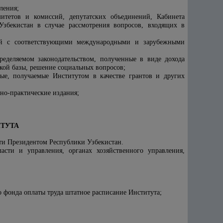
ления;
итетов и комиссий, депутатских объединений, Кабинета
Узбекистан в случае рассмотрения вопросов, входящих в
ией с соответствующими международными и зарубежными
пределяемом законодательством, полученные в виде дохода
ской базы, решение социальных вопросов;
ые, получаемые Институтом в качестве грантов и других
чно-практические издания;
ИТУТА
сти Президентом Республики Узбекистан.
асти и управления, органах хозяйственного управления,
о фонда оплаты труда штатное расписание Института;