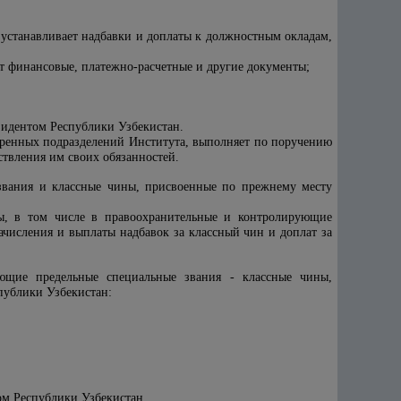
 устанавливает надбавки и доплаты к должностным окладам,
т финансовые, платежно-расчетные и другие документы;
езидентом Республики Узбекистан.
веренных подразделений Института, выполняет по поручению
ствления им своих обязанностей.
 звания и классные чины, присвоенные по прежнему месту
ны, в том числе в правоохранительные и контролирующие
ачисления и выплаты надбавок за классный чин и доплат за
ующие предельные специальные звания - классные чины,
публики Узбекистан:
ом Республики Узбекистан.