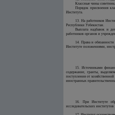
Классные чины советника
Порядок присвоения кл
Института.
13. На работников Инсти
Республики Узбекистан.
Выплата надбавок и доп
работников органов и учрежд
14. Права и обязанност
Институте положениями, инстр
15. Источниками финанс
содержание, гранты, выделяе
поступления от хозяйственной
иностранных правительственны
16. При Институте обр
исследовательских институтов
17. Институт осуществляе