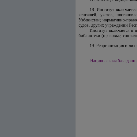
18. Институт включаетс
кенгашей; указов, постанов
Узбекистан; нормативно-право
судов, других учреждений Рес
Институт включается в 
библиотеки (правовые, социал
19. Реорганизация и лик
Национальная база данны