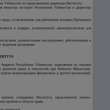
ки Узбекистан по представлению директора Института.
ом министра юстиции Республики Узбекистан и директора
 труда, установленные для работников аппарата Президента
ляется в порядке, установленном законодательством для
одательством, должностными инструкциями, действующими в
и трудовым договорами.
ТИТУТА
о бюджета Республики Узбекистан, выделяемые на текущее
и развития науки и технологий при Кабинете Министров,
же гранты международных финансовых и других организаций,
 научные сотрудники Института, представители научно-
ем проблем в области права.
ую отчетность.