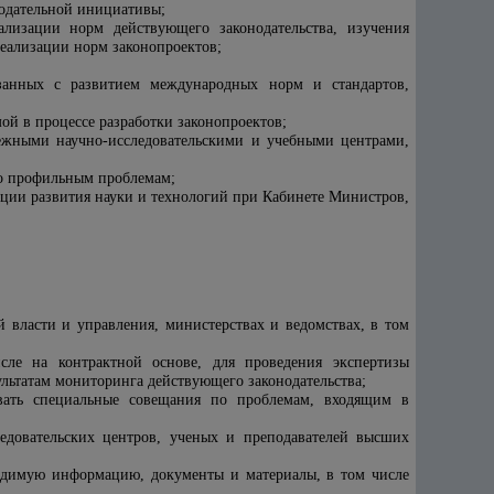
нодательной инициативы;
ализации норм действующего законодательства, изучения
еализации норм законопроектов;
язанных с развитием международных норм и стандартов,
й в процессе разработки законопроектов;
ежными научно-исследовательскими и учебными центрами,
по профильным проблемам;
ации развития науки и технологий при Кабинете Министров,
 власти и управления, министерствах и ведомствах, в том
сле на контрактной основе, для проведения экспертизы
льтатам мониторинга действующего законодательства;
ывать специальные совещания по проблемам, входящим в
ледовательских центров, ученых и преподавателей высших
ходимую информацию, документы и материалы, в том числе