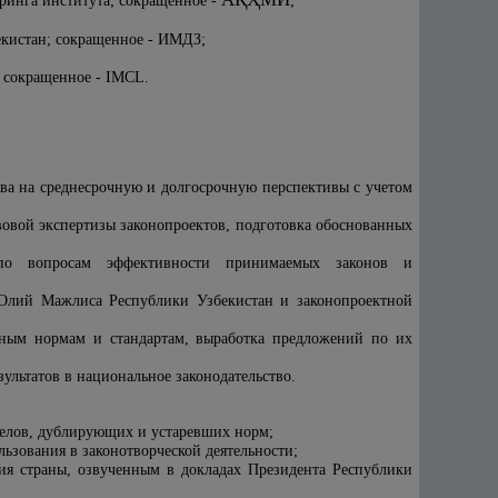
инга института; сокращенное -
;
екистан; сокращенное - ИМДЗ;
tan; сокращенное - IMCL.
ва на среднесрочную и долгосрочную перспективы с учетом
вовой экспертизы законопроектов, подготовка обоснованных
по вопросам эффективности принимаемых законов и
 Олий Мажлиса Республики Узбекистан и законопроектной
дным нормам и стандартам, выработка предложений по их
ультатов в национальное законодательство.
белов, дублирующих и устаревших норм;
льзования в законотворческой деятельности;
ия страны, озвученным в докладах Президента Республики