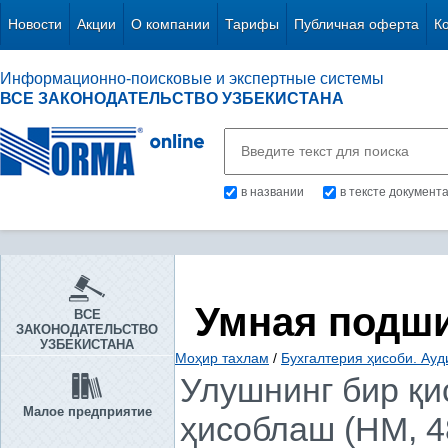
Новости
Акции
О компании
Тарифы
Публичная оферта
К
Информационно-поисковые и экспертные системы
ВСЕ ЗАКОНОДАТЕЛЬСТВО УЗБЕКИСТАНА
в названии
в тексте документ
Умная подш
ВСЕ
ЗАКОНОДАТЕЛЬСТВО
УЗБЕКИСТАНА
Моҳир тахлам
/
Бухгалтерия ҳисоби. Ауд
Улушнинг бир қи
Малое предприятие
ҳисоблаш (НМ, 4