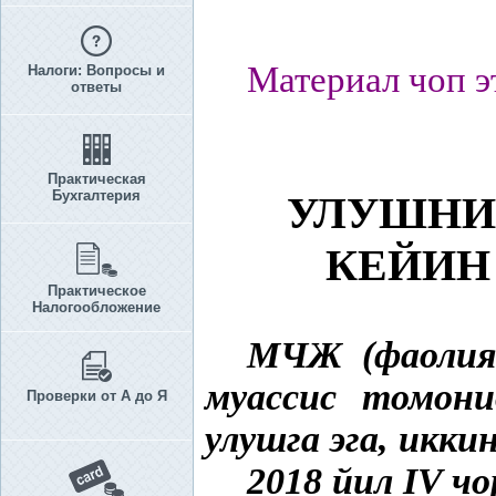
Материал чоп э
Налоги: Вопросы и
ответы
Практическая
Бухгалтерия
УЛУШНИ
КЕЙИН
Практическое
Налогообложение
МЧЖ (фаолия
муассис томони
Проверки от А до Я
улушга эга, икки
2018 йил IV чо