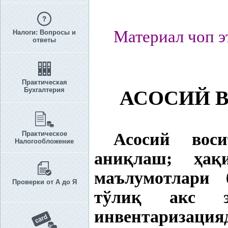
Материал чоп э
Налоги: Вопросы и
ответы
Практическая
Бухгалтерия
АСОСИЙ 
Практическое
Асосий вос
Налогообложение
ани
қ
лаш;
ҳ
а
қ
маълумотлари
Проверки от А до Я
тўли
қ
акс этт
инвентаризацияд