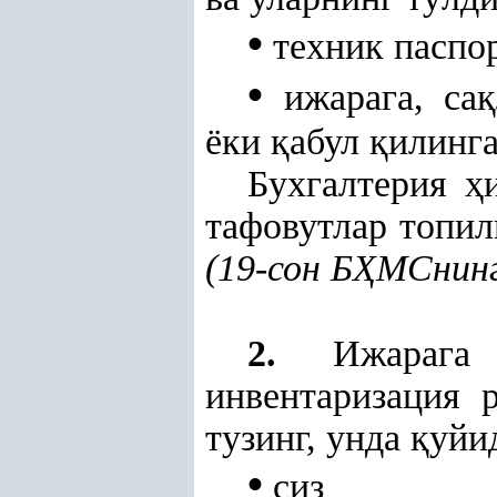
•
техник паспо
•
ижарага, са
қ
ёки
қ
абул
қ
илинг
Бухгалтерия
ҳ
тафовутлар топил
(19-сон Б
Ҳ
МСнин
2.
Ижарага ё
инвентаризация 
тузинг, унда
қ
уйи
•
сиз