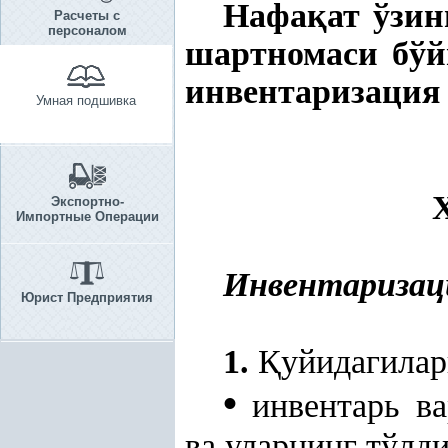
Нафа
қ
ат ўзин
Расчеты с
персоналом
шартномаси бўй
инвентаризаци
Умная подшивка
Экспортно-
Импортные Операции
Инвентаризац
Юрист Предприятия
1.
Қ
уйидагилар
•
инвентарь ва
ва уларнинг тўлд