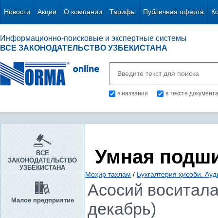
Новости
Акции
О компании
Тарифы
Публичная оферта
К
Информационно-поисковые и экспертные системы
ВСЕ ЗАКОНОДАТЕЛЬСТВО УЗБЕКИСТАНА
в названии
в тексте документ
Умная подш
ВСЕ
ЗАКОНОДАТЕЛЬСТВО
УЗБЕКИСТАНА
Моҳир тахлам
/
Бухгалтерия ҳисоби. Ауд
Асосий воситала
Малое предприятие
декабрь)