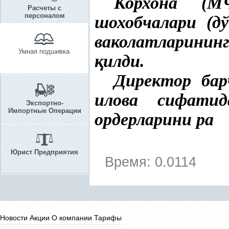
Корхона (М
Расчеты с
персоналом
шохобчалари (д
ваколатларини
Умная подшивка
қ
илди.
Директор бар
илова сифат
Экспортно-
Импортные Операции
ордерларини ра
Юрист Предприятия
Время: 0.0114
Новости
Акции
О компании
Тарифы