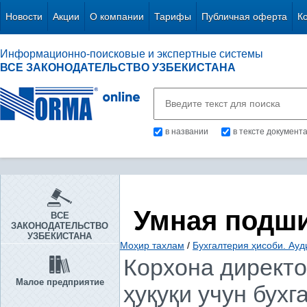
Новости
Акции
О компании
Тарифы
Публичная оферта
К
Информационно-поисковые и экспертные системы
ВСЕ ЗАКОНОДАТЕЛЬСТВО УЗБЕКИСТАНА
в названии
в тексте документ
Умная подш
ВСЕ
ЗАКОНОДАТЕЛЬСТВО
УЗБЕКИСТАНА
Моҳир тахлам
/
Бухгалтерия ҳисоби. Ауд
Корхона директо
Малое предприятие
ҳуқуқи учун бух