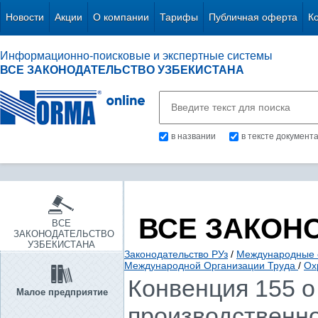
Новости
Акции
О компании
Тарифы
Публичная оферта
К
Информационно-поисковые и экспертные системы
ВСЕ ЗАКОНОДАТЕЛЬСТВО УЗБЕКИСТАНА
в названии
в тексте документ
ВСЕ ЗАКОН
ВСЕ
ЗАКОНОДАТЕЛЬСТВО
УЗБЕКИСТАНА
Законодательство РУз
/
Международные 
Международной Организации Труда
/
Ох
Конвенция 155 о
Малое предприятие
производственно