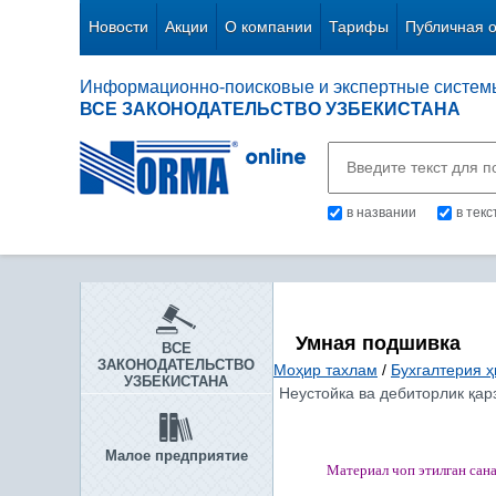
Новости
Акции
О компании
Тарифы
Публичная 
Информационно-поисковые и экспертные систем
ВСЕ ЗАКОНОДАТЕЛЬСТВО УЗБЕКИСТАНА
в названии
в тек
Умная подшивка
ВСЕ
ЗАКОНОДАТЕЛЬСТВО
Моҳир тахлам
/
Бухгалтерия ҳ
УЗБЕКИСТАНА
Неустойка ва дебиторлик қар
Малое предприятие
Материал чоп этилган
сан