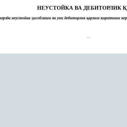
НЕУСТОЙКА ВА ДЕБИТОРЛИК
Қ
тарзда неустойка
ҳ
исоблаши ва уни дебиторлик
қ
арзига киритиши ке
...