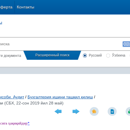
оферта
Контакты
ы
Расширенный поиск
Русский
Ўзбекча
сте документа
исоби. Аудит
/
Бухгалтерия ишини ташкил қилиш
/
зи (СБХ, 22-сон 2019 йил 28 май)
асига
ҳ
а
қ
и
қ
ийдир
*