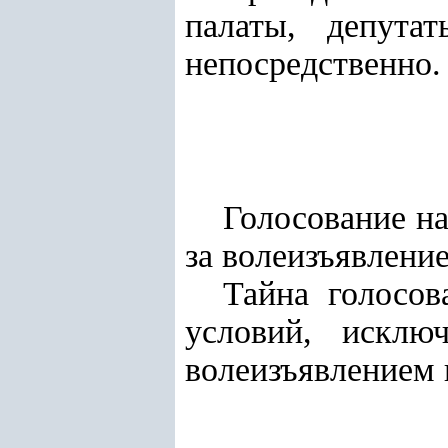
палаты, депута
непосредственно.
Голосование н
за волеизъявление
Тайна голосов
условий, исклю
волеизъявлением 