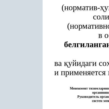
(норматив-
ҳ
у
сол
(нормативн
в 
белгиланга
ва
қ
уйидаги со
и применяется 
Менежмент тизимларин
органинин
Руководитель орган
систем ме