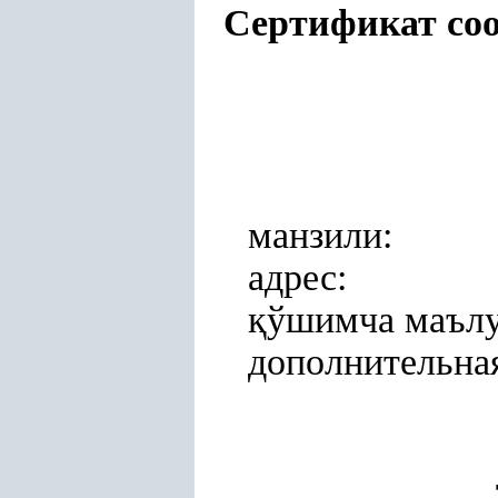
Сертификат соо
манзили:
адрес:
қ
ўшимча маълу
дополнительна