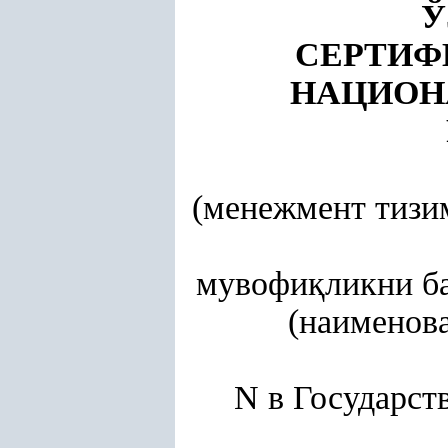
Ў
СЕРТИФ
НАЦИОН
(менежмент тизи
мувофи
қ
ликни б
(наименова
N в Государст