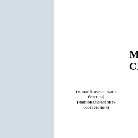
М
С
(миллий мувофи
қ
лик
белгиси)
(национальный знак
соответствия)