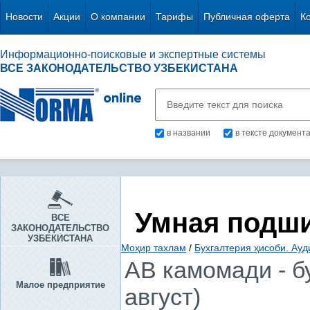
Новости
Акции
О компании
Тарифы
Публичная оферта
К
Информационно-поисковые и экспертные системы
ВСЕ ЗАКОНОДАТЕЛЬСТВО УЗБЕКИСТАНА
в названии
в тексте документ
Умная подш
ВСЕ
ЗАКОНОДАТЕЛЬСТВО
УЗБЕКИСТАНА
Моҳир тахлам
/
Бухгалтерия ҳисоби. Ауд
АВ камомади - б
Малое предприятие
август)