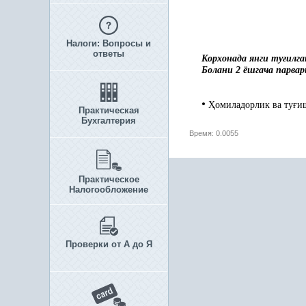
Налоги: Вопросы и
ответы
Корхонада янги ту
ғ
илга
Болани 2 ёшгача парва
•
Ҳ
омиладорлик ва ту
ғ
и
Практическая
Бухгалтерия
Время: 0.0055
Практическое
Налогообложение
Проверки от А до Я