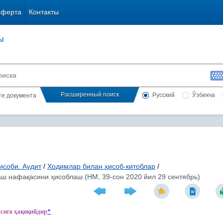
оферта
Контакты
ы
Расширенный поиск
Русский
Ўзбекча
сте документа
исоби. Аудит
/
Ходимлар билан ҳисоб-китоблар
/
ш нафақасини ҳисоблаш (НМ, 39-сон 2020 йил 29 сентябрь)
асига
ҳ
а
қ
и
қ
ийдир
*