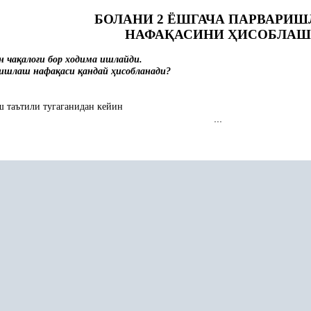
БОЛАНИ
2
ЁШГАЧА ПАРВАРИ
НАФА
Қ
АСИНИ
Ҳ
ИСОБЛАШ
н ча
қ
ало
ғ
и бор ходима ишлайди.
ришлаш нафа
қ
аси
қ
андай
ҳ
исобланади?
ш таътили тугаганидан кейин
...