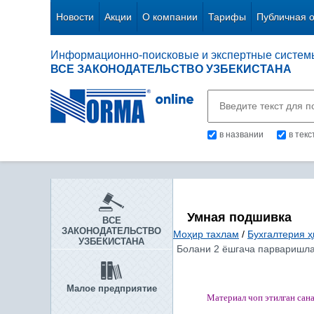
Новости
Акции
О компании
Тарифы
Публичная 
Информационно-поисковые и экспертные систем
ВСЕ ЗАКОНОДАТЕЛЬСТВО УЗБЕКИСТАНА
в названии
в тек
Умная подшивка
ВСЕ
ЗАКОНОДАТЕЛЬСТВО
Моҳир тахлам
/
Бухгалтерия ҳ
УЗБЕКИСТАНА
Болани 2 ёшгача парваришла
Малое предприятие
Материал чоп этилган
сан