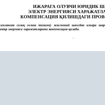
ИЖАРАГА ОЛУВЧИ ЮРИДИК Ш
ЭЛЕКТР ЭНЕРГИЯСИ ХАРАЖАТЛ
КОМПЕНСАЦИЯ
Қ
ИЛИШДАГИ ПРОВ
гиланган соли
қ
солиш тизими) жисмоний шахсдан ижара шарт
ектр энергияси харажатларини компенсация
қ
илади.
...