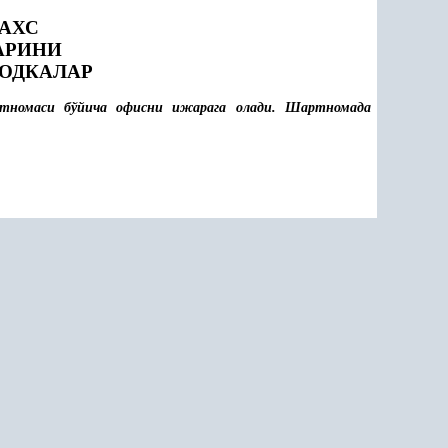
АХС
АРИНИ
ОДКАЛАР
номаси бўйича офисни ижарага олади. Шартномада