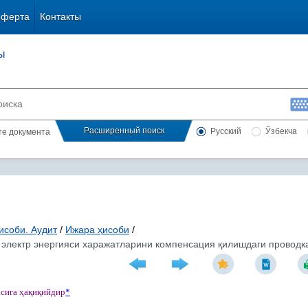
оферта
Контакты
ы
Расширенный поиск
Русский
Ўзбекча
сте документа
исоби. Аудит
/
Ижара ҳисоби
/
электр энергияси харажатларини компенсация қилишдаги проводка
асига
ҳ
а
қ
и
қ
ийдир
*