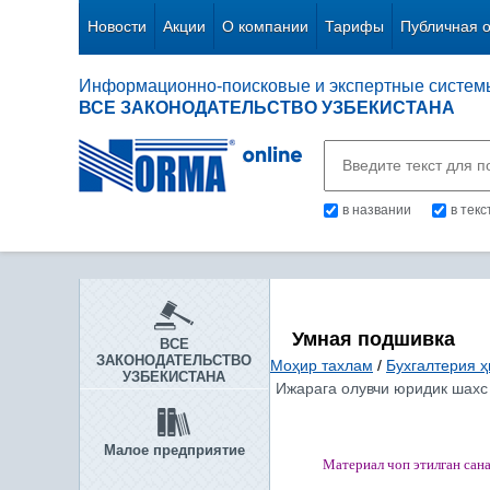
Новости
Акции
О компании
Тарифы
Публичная 
Информационно-поисковые и экспертные систем
ВСЕ ЗАКОНОДАТЕЛЬСТВО УЗБЕКИСТАНА
в названии
в тек
Умная подшивка
ВСЕ
ЗАКОНОДАТЕЛЬСТВО
Моҳир тахлам
/
Бухгалтерия ҳ
УЗБЕКИСТАНА
Ижарага олувчи юридик шахс 
Малое предприятие
Материал чоп этилган
сан