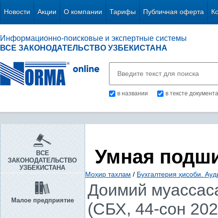
Новости
Акции
О компании
Тарифы
Публичная оферта
К
Информационно-поисковые и экспертные системы
ВСЕ ЗАКОНОДАТЕЛЬСТВО УЗБЕКИСТАНА
в названии
в тексте документ
Умная подш
ВСЕ
ЗАКОНОДАТЕЛЬСТВО
УЗБЕКИСТАНА
Моҳир тахлам
/
Бухгалтерия ҳисоби. Ауд
Доимий муассас
Малое предприятие
(СБХ, 44-сон 202