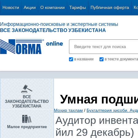
Новости
Акции
О компании
Тарифы
Публичная оферта
К
Информационно-поисковые и экспертные системы
ВСЕ ЗАКОНОДАТЕЛЬСТВО УЗБЕКИСТАНА
в названии
в тексте документ
Умная подш
ВСЕ
ЗАКОНОДАТЕЛЬСТВО
УЗБЕКИСТАНА
Моҳир тахлам
/
Бухгалтерия ҳисоби. Ауд
Аудитор инвента
Малое предприятие
йил 29 декабрь)