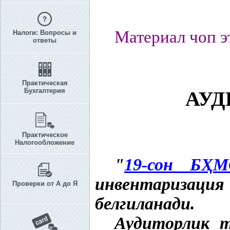
Материал чоп э
Налоги: Вопросы и
ответы
Практическая
Бухгалтерия
АУД
Практическое
Налогообложение
"
19-сон Б
Ҳ
М
инвентаризаци
Проверки от А до Я
белгиланади.
Аудиторлик