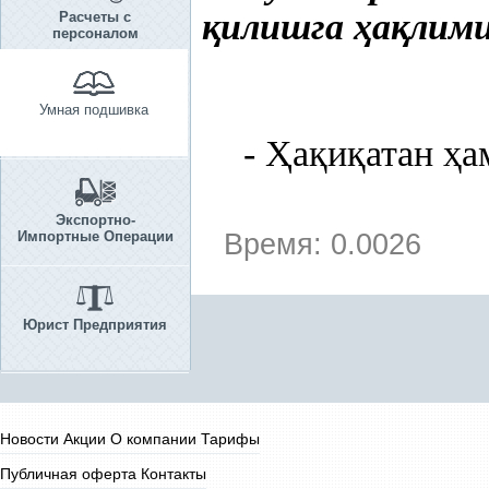
қ
илишга
ҳ
а
қ
лими
Расчеты с
персоналом
Умная подшивка
-
Ҳ
а
қ
и
қ
атан
ҳ
а
Экспортно-
Импортные Операции
Время: 0.0026
Юрист Предприятия
Новости
Акции
О компании
Тарифы
Публичная оферта
Контакты