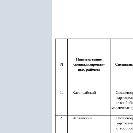
Наименование
N
специализирован-
Специали
ных районов
1.
Касансайский
Овощевод
картофел
ство, боб
масличные к
2.
Чартакский
Овощевод
картофел
ство, боб