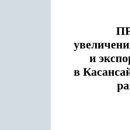
П
увеличени
и эксп
в Касанса
ра