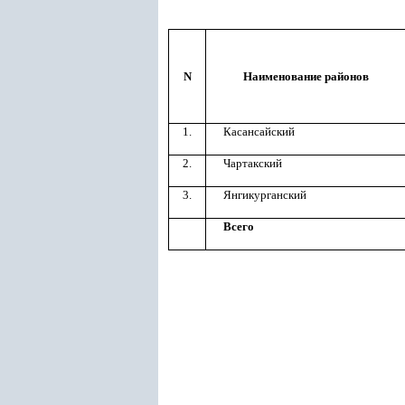
N
Наименование
районов
1.
Касансайский
2.
Чартакский
3.
Янгикурганский
Всего