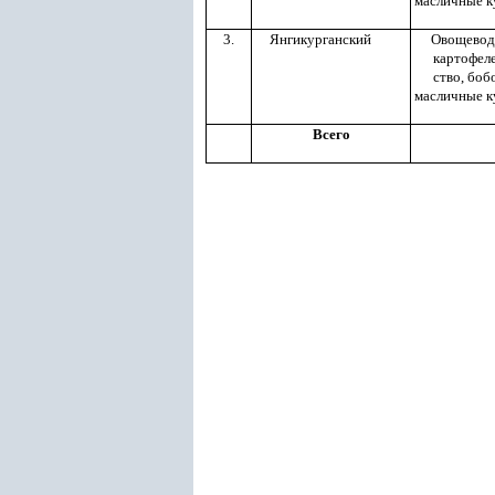
масличные к
3.
Янгикурганский
Овощевод
картофел
ство, боб
масличные к
Всего