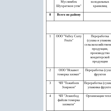
Муслимбек
холодильных
Шухратжон угли"
хранилищ
8
Всего по району
1
ООО "Valley Curry
Переработка
Fruits"
(сушка и упаковк
сельскохозяйствен
продукции,
производство
кондитерской
продукции
2
ООО "Искавот
Переработка (суш
томорка хизмат"
фруктов
3
ЧП "Тожибоев
Переработка (сушк
Зоиржон"
упаковка фрукто
4
ЧП "Эскиобод
Организация тепл
файзли томорка
хизмати"