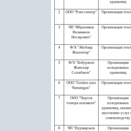
хранилищ
2
ООО "Роял спектр"
Организация тепл
3
ЧП "Ибрагимов
Организация тепл
Нозимжон
Носирович"
4
Ф/Х "Абубакр
Организация тепл
Жахонгир"
5
Ф/Х "Бобуржон
Организация
Жавохир
холодильных
Сохибжон"
хранилищ
6
ООО "Golden nuts
Организация тепл
Namangan"
7
ООО "Чорток
Организация
томорк ахизмати"
холодильных
хранилищ, оказан
населению услуг 
семеноводству
8
ЧП "Нурмирзаев
Организация