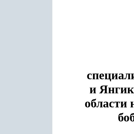
специал
и Янгик
области
бо