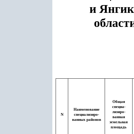
и Янгик
област
Общая
специа
-
Наименование
лизиро
-
N
специализиро-
ванная
ванных районов
земельная
площадь