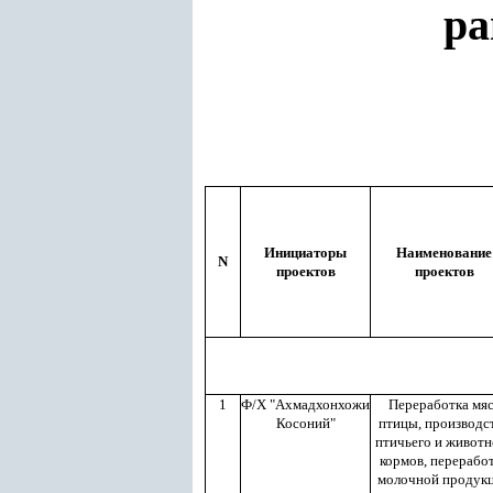
ра
Инициаторы
Наименование
N
проектов
проектов
1
Ф/Х "Ахмадхонхожи
Переработка мя
Косоний"
птицы, производс
птичьего и животн
кормов, перерабо
молочной продук