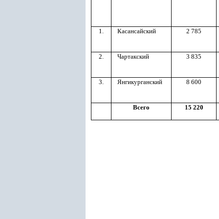
1.
Касансайский
2 785
2.
Чартакский
3 835
3.
Янгикурганский
8 600
Всего
15 220