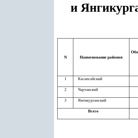
и Янгикург
Общ
N
Наименование районов
1
Касансайский
2
Чартакский
3
Янгикурганский
Всего