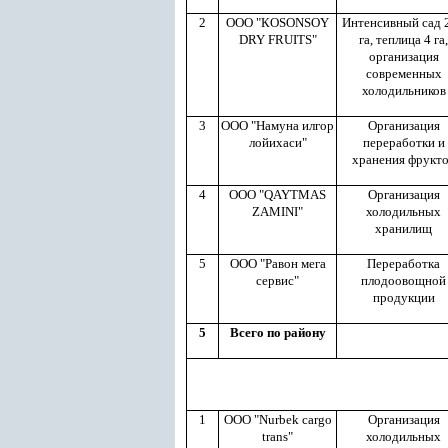
2
ООО "КOSONSOY
Интенсивный сад 
DRY FRUITS"
га, теплица 4 га,
организация
современных
холодильников
3
ООО "Намуна илгор
Организация
лойихаси"
переработки и
хранения фрукт
4
ООО "QAYTMAS
Организация
ZAMINI"
холодильных
хранилищ
5
ООО "Равон мега
Переработка
сервис"
плодоовощной
продукции
5
Всего по району
1
ООО "Nurbek cargo
Организация
trans"
холодильных