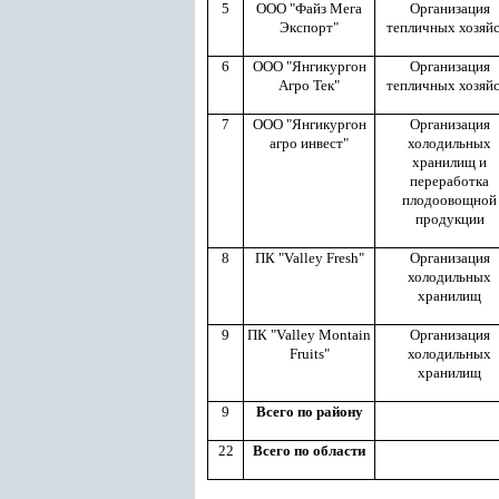
5
ООО "Файз Мега
Организация
Экспорт"
тепличных хозяйс
6
ООО "Янгикургон
Организация
Агро Тек"
тепличных хозяйс
7
ООО "Янгикургон
Организация
агро инвест"
холодильных
хранилищ и
переработка
плодоовощной
продукции
8
ПК "Valley Fresh"
Организация
холодильных
хранилищ
9
ПК "Valley Montain
Организация
Fruits"
холодильных
хранилищ
9
Всего по району
22
Всего по области