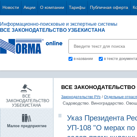
Новости
Акции
О компании
Тарифы
Публичная оферта
К
Информационно-поисковые и экспертные системы
ВСЕ ЗАКОНОДАТЕЛЬСТВО УЗБЕКИСТАНА
в названии
в тексте документ
ВСЕ ЗАКОНОДАТЕЛЬСТВО
ВСЕ
Законодательство РУз
/
Отдельные отрасл
ЗАКОНОДАТЕЛЬСТВО
Садоводство. Виноградарство. Ово
УЗБЕКИСТАНА
Указ Президента Рес
Малое предприятие
УП-108 "О мерах по