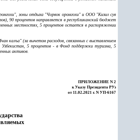
ромгохи", зоны отдыха "Чорвок оромгохи" и ООО "Кизил сув
вов), 90 процентов направляется в республиканский бюджет
аленных местностях, 5 процентов остается в распоряжении
чан калъа" (за вычетом расходов, связанных с выставлением
и Узбекистан, 5 процентов - в Фонд поддержки туризма, 5
енных активов.
ПРИЛОЖЕНИЕ N 2
к Указу Президента РУз
от 11.02.2021 г. N УП-6167
ударства
авляемых