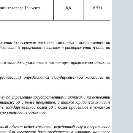
кимият города Ташкента
8,6
16 531
ожении (за вычетом расходов, связанных с выставлением на
збекистан, 5 процентов остается в распоряжении Фонда по
ии в виде доли указанные в настоящем приложении объекты
организаций) определяются Государственной комиссией
по
тву по управлению государственными активами на основании
апитале) 50 и более процентов, а также юридических лиц, в
с государственной долей 50 и более процентов
в уставном
овую стоимость объектов.
нный объект недвижимости, переданный ему в оперативное
сти для увеличения доли государства в уставном капитале