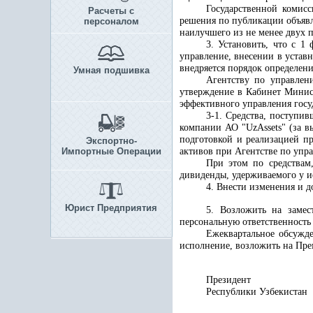
Государственной комис
Расчеты с
решения по публикации объявл
персоналом
наилучшего из не менее двух 
3.
Установить, что с 1 
управление, внесении в устав
внедряется порядок определен
Умная подшивка
Агентству по управлен
утверждение в Кабинет Минис
эффективного управления госу
3-1. Средства, поступи
компании АО "UzAssets" (за в
подготовкой и реализацией п
Экспортно-
Импортные Операции
активов при Агентстве по упр
При этом по средствам
дивиденды, удерживаемого у и
4. Внести изменения и 
Юрист Предприятия
5. Возложить на замес
персональную ответственность
Ежеквартальное обсужде
исполнение, возложить на Пр
Президент
Республики 