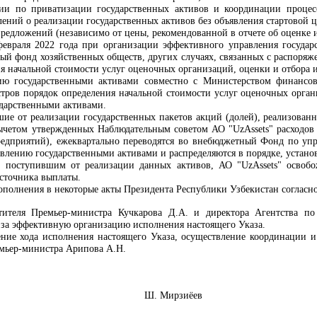
сии
по приватизации государственных активов и координации процес
ений о реализации государственных активов без объявления стартовой ц
предложений (независимо от цены, рекомендованной в отчете об оценке 
февраля 2022 года при организации эффективного управления государс
ный фонд хозяйственных обществ, других случаях, связанных с распоряж
ия начальной стоимости услуг оценочных организаций, оценки и отбора 
ию государственными активами совместно с Министерством финансов 
тров порядок определения начальной стоимости услуг оценочных орган
дарственными активами.
вшие от реализации государственных пакетов акций (долей), реализова
ычетом утвержденных Наблюдательным советом АО "UzAssets" расходов 
редприятий), ежеквартально переводятся во внебюджетный Фонд по уп
авлению государственными активами и распределяются в порядке, устано
, поступившим от реализации данных активов, АО "UzAssets" освобо
сточника выплаты.
дополнения в некоторые акты Президента Республики Узбекистан согласн
тителя Премьер-министра Кучкарова Д.А. и директора Агентства п
 за эффективную организацию исполнения настоящего Указа.
ние хода исполнения настоящего Указа, осуществление координации и к
емьер-министра Арипова А.Н.
Узбекистан Ш. Мирзиёев