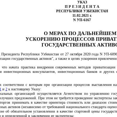
УКАЗ
П Р Е З И Д Е Н Т А
РЕСПУБЛИКИ УЗБЕКИСТАН
11.02.2021 г.
N УП-6167
О МЕРАХ ПО ДАЛЬНЕЙШЕМ
УСКОРЕНИЮ ПРОЦЕССОВ ПРИВА
ГОСУДАРСТВЕННЫХ АКТИВ
м
Президента Республики Узбекистан от 27 октября 2020 года N УП-609
изации государственных активов", а также в целях ускорения привлечен
, что начата практика внедрения современных методов приватизации
 и инвестиционных консультантов, инвестиционных банков и других 
 в соответствии с которым при организации процессов выставления н
1
и
2
к настоящему Указу:
нальных организаций осуществляется Агентством по управлению го
наилучших предложений. При этом не требуется проведение экспертизы з
 торгов принимать в качестве ориентира стоимость или диапазон сто
нных активов (независимо от требований национального стандарта оцено
ние об обязательном установлении в качестве стартовой цены государст
 и определенной в заключении ее экспертизы;