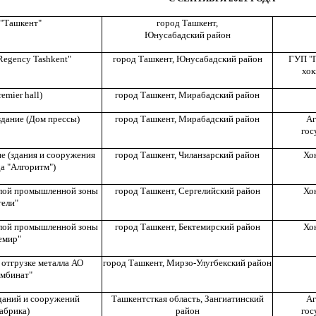
 "Ташкент"
город Ташкент,
Юнусабадский район
Regency Tashkent"
город Ташкент,
Юнусабадский район
ГУП "П
хок
emier hall)
город Ташкент,
Мирабадский район
дание (Дом прессы)
город Ташкент,
Мирабадский район
Аг
гос
е (здания и сооружения
город Ташкент,
Чиланзарский район
Хо
а "Алгоритм")
алой промышленной зоны
город Ташкент,
Сергелийский район
Хо
гели"
алой промышленной зоны
город Ташкент,
Бектемирский район
Хо
емир"
 отгрузке металла АО
город Ташкент,
Мирзо-Улугбекский район
омбинат"
даний и сооружений
Ташкентсткая область,
Зангиатинский
Аг
абрика)
район
гос