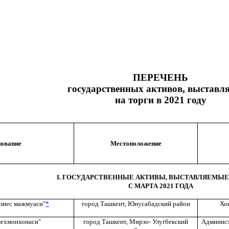
ПЕРЕЧЕНЬ
государственных активов, выставл
на торги в 2021 году
ование
Местоположение
I. ГОСУДАРСТВЕННЫЕ АКТИВЫ, ВЫСТАВЛЯЕМЫЕ
С МАРТА 2021 ГОДА
знес мажмуаси"
*
город Ташкент, Юнусабадский район
Хо
ехмонхонаси"
город Ташкент, Мирзо- Улугбекский
Админист