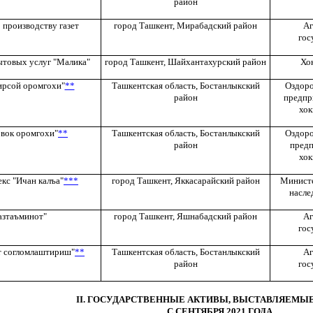
район
 производству газет
город Ташкент, Мирабадский район
Аг
гос
ытовых услуг "Малика"
город Ташкент, Шайхантахурский район
Хо
ирсой оромгохи"
**
Ташкентская область, Бостанлыкский
Оздоро
район
предпр
хок
рвок оромгохи"
**
Ташкентская область, Бостанлыкский
Оздоро
район
предп
хок
кс "Ичан калъа"
***
город Ташкент, Яккасарайский район
Министе
насле
азтаъминот"
город Ташкент, Яшнабадский район
Аг
гос
т согломлаштириш"
**
Ташкентская область, Бостанлыкский
Аг
район
гос
II. ГОСУДАРСТВЕННЫЕ АКТИВЫ, ВЫСТАВЛЯЕМЫЕ
С СЕНТЯБРЯ 2021 ГОДА