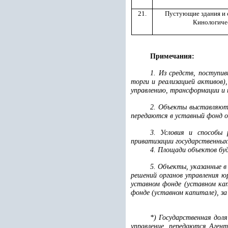
21.
Пустующие здания и
Кинологиче
Примечания:
1. Из средств, поступи
торги и реализацией активов
управлению, трансформации и 
2. Объекты выставляютс
передаются в уставный фонд 
3. Условия и способы 
приватизации государственных
4. Площади объектов бу
5. Объекты, указанные 
решений органов управления ю
уставном фонде (уставном кап
фонде (уставном капитале), з
*) Государственная дол
управление, передаются Аген