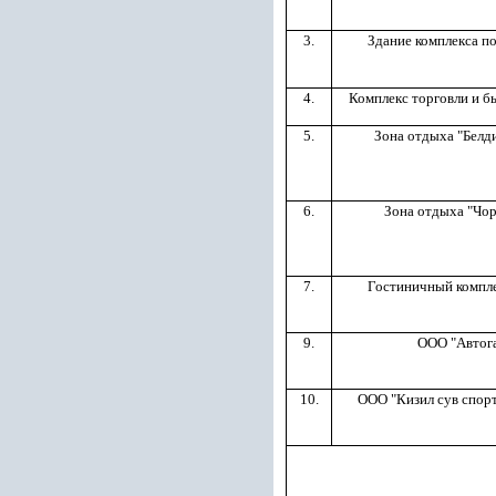
3.
Здание комплекса по
4.
Комплекс торговли и б
5.
Зона отдыха "Белд
6.
Зона отдыха "Чо
7.
Гостиничный компле
9.
ООО "Автог
10.
ООО "Кизил сув спор