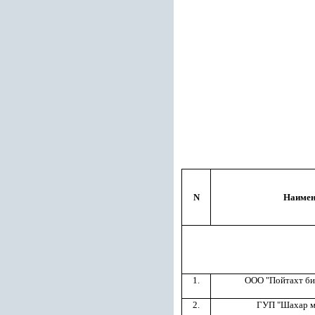
N
Наимен
1.
ООО "Пойтахт би
2.
ГУП "Шахар м