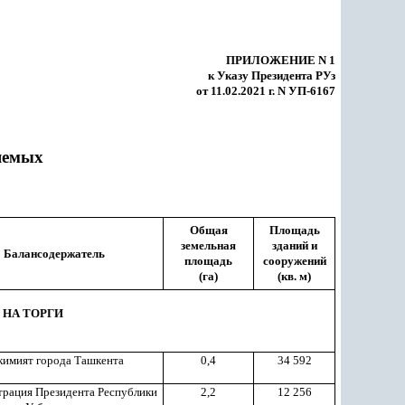
ПРИЛОЖЕНИЕ N 1
к Указу Президента РУз
от 11.02.2021 г. N УП-6167
яемых
Общая
Площадь
земельная
зданий и
Балансодержатель
площадь
сооружений
(га)
(кв. м)
 НА ТОРГИ
кимият города Ташкента
0,4
34 592
рация Президента Республики
2,2
12 256