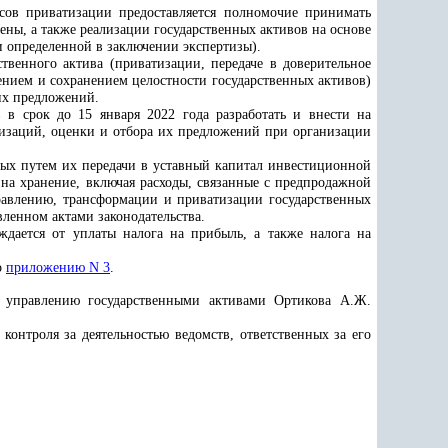
сов приватизации
предоставляется полномочие принимать
ены, а также реализации государственных активов на основе
и определенной в заключении экспертизы).
твенного актива (приватизации, передаче в доверительное
ением и сохранением целостности государственных активов)
их предложений.
в срок до 15 января 2022 года разработать и внести на
изаций, оценки и отбора их предложений при организации
нных путем их передачи в уставный капитал инвестиционной
на хранение, включая расходы, связанные с предпродажной
равлению, трансформации и приватизации государственных
вленном актами законодательства.
ждается от уплаты налога на прибыль, а также налога на
о
приложению N 3
.
о управлению государственными активами Ортикова А.Ж.
онтроля за деятельностью ведомств, ответственных за его