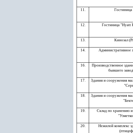
11.
Гостиница
12.
Гостиница "Нyatt 
13.
Кинозал (Pr
14.
Административное з
16.
Производственное здани
бывшего завод
17.
Здания и сооружения м
"Сер
18.
Здания и сооружения м
"Бект
19.
Склад по хранению и
"Узметк
20.
Нежилой комплекс з
(птицеф