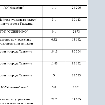
АО "Узнацбанк"
1,1
24 206
ойтахт курилиш ва хизмат"
3,1
60 113
имията города Ташкента
ГУП "O
`
ZBEKKINO"
0,1
2 873
ентство по управлению
0,82
18 142
ударственными активами
кимият города Ташкента
16,13
86 004
кимият города Ташкента
11,83
89 192
кимият города Ташкента
5
33 733
АО "Узметкомбинат"
5,8
4 351
ентство по управлению
20,7
31 105
ударственными активами