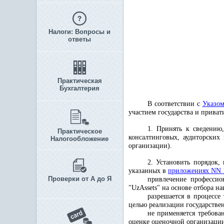
Налоги: Вопросы и
ответы
Практическая
Бухгалтерия
В соответствии с
Указо
участием государства и приват
1. Принять к сведению
Практическое
консалтинговых, аудиторских
Налогообложение
организации).
2. Установить порядок,
указанных в
приложениях NN 
Проверки от А до Я
привлечение профессио
"UzAssets" на основе отбора 
разрешается в процессе
целью реализации государстве
не применяется требова
оценке оценочной организации