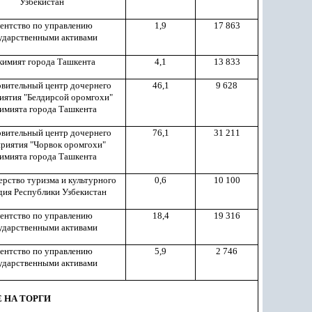
Узбекистан
ентство по управлению
1,9
17 863
ударственными активами
кимият города Ташкента
4,1
13 833
вительный центр дочернего
46,1
9 628
иятия "Белдирсой оромгохи"
имията города Ташкента
вительный центр дочернего
76,1
31 211
риятия "Чорвок оромгохи"
имията города Ташкента
рство туризма и культурного
0,6
10 100
дия Республики Узбекистан
ентство по управлению
18,4
19 316
ударственными активами
ентство по управлению
5,9
2 746
ударственными активами
 НА ТОРГИ