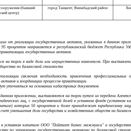
 сооружения (бывший
город Ташкент,
Яшнабадский район
Хо
ский центр)
вших от реализации государственных активов, указанных в данном прил
), 95 процентов направляется в республиканский бюджет Республики У
приватизации государственных активов.
я на торги в виде доли или имущественных комплексов. При выставлен
общества по балансовой стоимости.
реализации (включая необходимость привлечения профессиональных 
 активов и координации процессов приватизации
.
дут уточняться на основании кадастровых документов.
в данном приложении, выставляются на торги путем их передачи Агентс
ридических лиц, с государственной долей в уставном фонде (уставном к
итале) которых 50 процентов и более принадлежит юридическому лицу 
а счет уменьшения доли государства и хозяйственных обществ на баланс
я в уставном капитале ООО "Пойтахт бизнес мажмуаси" и государстве
тству по управлению государственными активами по балансовой стоимо