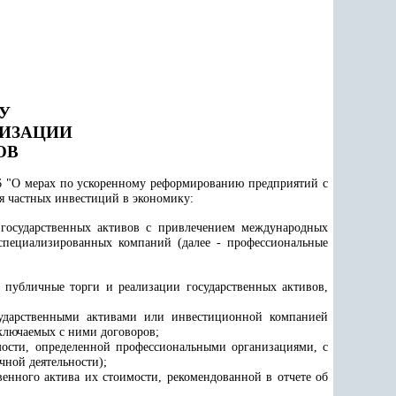
У
ТИЗАЦИИ
ОВ
6 "О мерах по ускоренному реформированию предприятий с
ия частных инвестиций в экономику:
 государственных активов с привлечением международных
специализированных компаний (далее - профессиональные
а публичные торги и реализации государственных активов,
сударственными активами или инвестиционной компанией
аключаемых с ними договоров;
имости, определенной профессиональными организациями, с
чной деятельности);
венного актива их стоимости, рекомендованной в отчете об