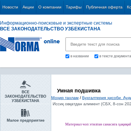
Новости
Акции
О компании
Тарифы
Публичная оферта
К
Информационно-поисковые и экспертные системы
ВСЕ ЗАКОНОДАТЕЛЬСТВО УЗБЕКИСТАНА
в названии
в тексте документ
Умная подшивка
ВСЕ
ЗАКОНОДАТЕЛЬСТВО
Моҳир тахлам
/
Бухгалтерия ҳисоби. Ауд
УЗБЕКИСТАНА
Иссиқ овқатдан алимент (СБХ, 8-сон 20
Малое предприятие
Материал чоп этилган
санасига
ҳ
а
қ
и
қ
и