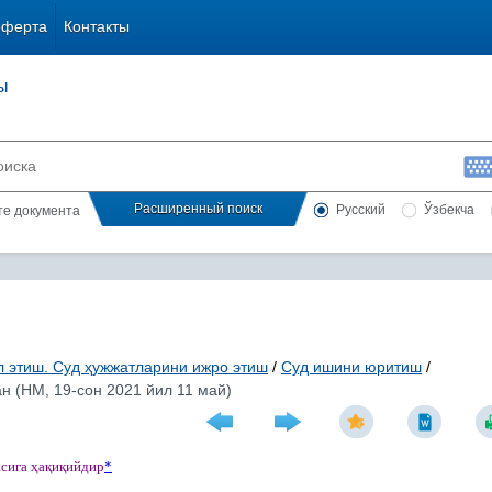
оферта
Контакты
ы
Расширенный поиск
Русский
Ўзбекча
сте документа
л этиш. Суд ҳужжатларини ижро этиш
/
Суд ишини юритиш
/
н (НМ, 19-сон 2021 йил 11 май)
асига
ҳ
а
қ
и
қ
ийдир
*