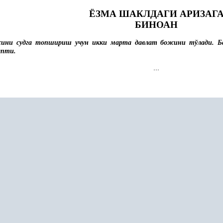
ЁЗМА ШАКЛДАГИ АРИЗАГ
БИНОАН
сини судга топшириш учун икки марта давлат божини тўлади. Б
япти.
...