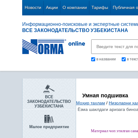
Новости
Акции
О компании
Тарифы
Публичная 
Информационно-поисковые и экспертные систем
ВСЕ ЗАКОНОДАТЕЛЬСТВО УЗБЕКИСТАНА
в названии
в тек
Умная подшивка
ВСЕ
ЗАКОНОДАТЕЛЬСТВО
Моҳир тахлам
/
Низоларни ҳа
УЗБЕКИСТАНА
Ёзма шаклдаги аризага биноа
Малое предприятие
Материал чоп этилган
сан