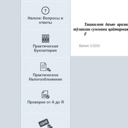
Налоги: Вопросы и
ответы
Ташкилот даъво ариза
тўланган суммани
қ
айтарма
Ғ
Практическая
Время: 0.0153
Бухгалтерия
Практическое
Налогообложение
Проверки от А до Я