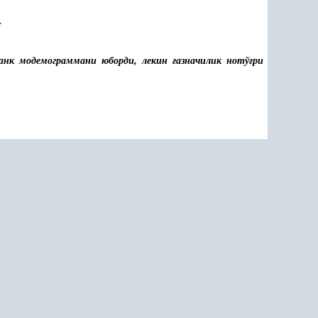
А
анк модемограммани юборди, лекин
ғ
азначилик нотў
ғ
ри