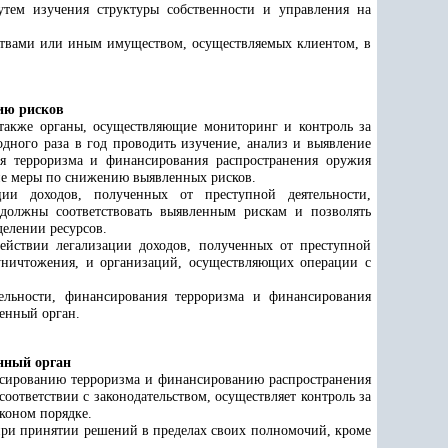
тем изучения структуры собственности и управления на
ствами или иным имуществом, осуществляемых клиентом, в
ию рисков
акже органы, осуществляющие мониторинг и контроль за
одного раза в год проводить изучение, анализ и выявление
ия терроризма и финансирования распространения оружия
ие меры по снижению выявленных рисков.
ии доходов, полученных от преступной деятельности,
должны соответствовать выявленным рискам и позволять
елении ресурсов.
ействии легализации доходов, полученных от преступной
уничтожения, и организаций, осуществляющих операции с
ельности, финансирования терроризма и финансирования
енный орган.
нный орган
ансированию терроризма и финансированию распространения
ответствии с законодательством, осуществляет контроль за
коном порядке.
при принятии решений в пределах своих полномочий, кроме