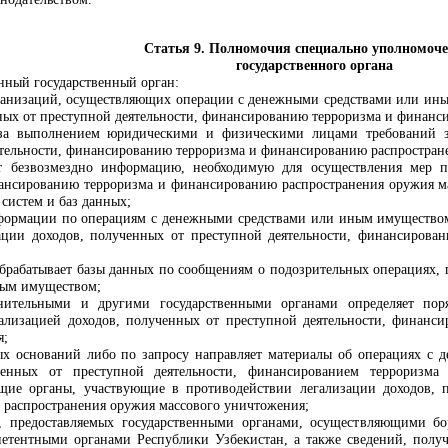
Статья 9. Полномочия специально уполномоче
государственного органа
ный государственный орган:
ганизаций, осуществляющих операции с денежными средствами или ины
ных от преступной деятельности, финансированию терроризма и финанс
 за выполнением юридическими и физическими лицами требований за
ятельности, финансированию терроризма и финансированию распростран
т безвозмездно информацию, необходимую для осуществления мер п
нансированию терроризма и финансированию распространения оружия ма
систем и баз данных;
формации по операциям с денежными средствами или иным имуществом,
ации доходов, полученных от преступной деятельности, финансирова
обрабатывает базы данных по сообщениям о подозрительных операциях
ным имуществом;
анительными и другими государственными органами определяет пор
ализацией доходов, полученных от преступной деятельности, финанс
я;
ых оснований либо по запросу направляет материалы об операциях с
ченных от преступной деятельности, финансированием терроризма
щие органы, участвующие в противодействии легализации доходов, 
 распространения оружия массового уничтожения;
, предоставляемых государственными органами, осуществляющими бо
етентными органами Республики Узбекистан, а также сведений, полу