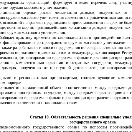
еждународных организаций, формирует и ведет перечень лиц, участ
нении оружия массового уничтожения;
ганизации оценки рисков легализации доходов, полученных от п
ния оружия массового уничтожения совместно с привлеченными министе
х оснований направляет предписания о приостановлении на срок не бол
ществления мер по противодействию легализации доходов, полученных 
ния оружия массового уничтожения;
обобщает практику применения законодательства о противодействии лег
и финансированию распространения оружия массового уничтожения н
а также разрабатывает и вносит предложения по совершенствованию зак
 проектов нормативно-правовых актов и международных договоров Респу
ятельности, финансированию терроризма и финансированию распростран
ичество с компетентными органами иностранных государств, между
и доходов, полученных от преступной деятельности, финансировани
одными и региональными организациями, соответствующими компете
вом порядке;
ществляет информационный обмен в соответствии с международными д
органами иностранных государств, международными организациями в сф
нансированию терроризма и финансированию распространения оружия ма
мочия в соответствии с законодательством.
Статья 10. Обязательность решения специально упо
государственного органа
полномоченного государственного органа по вопросам противодей