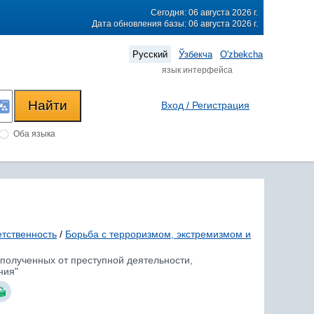
Сегодня: 06 августа 2026 г.
Дата обновления базы: 06 августа 2026 г.
Русский
Ўзбекча
O'zbekcha
язык интерфейса
Вход / Регистрация
Оба языка
етственность
/
Борьба с терроризмом, экстремизмом и
, полученных от преступной деятельности,
ния"