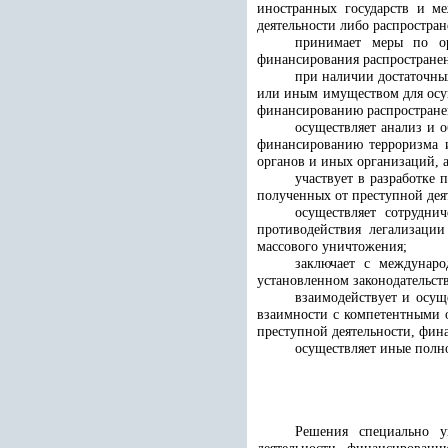
иностранных государств и м
деятельности либо распростра
принимает меры по ор
финансирования распростране
при наличии достаточны
или иным имуществом для осу
финансированию распростране
осуществляет анализ и 
финансированию терроризма 
органов и иных организаций, 
участвует в разработке
полученных от преступной де
осуществляет сотрудн
противодействия легализаци
массового уничтожения;
заключает с междунар
установленном законодательст
взаимодействует и осу
взаимности с компетентными 
преступной деятельности, фи
осуществляет иные полно
Решения специально у