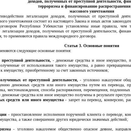
доходов, полученных от преступной
деятельности,
фин
терроризма и финансированию распространения
массового уничтожения
отиводействии легализации доходов, полученных от преступной деят
ового уничтожения
состоит из настоящего Закона и иных актов законодате
говором Республики Узбекистан установлены иные правила, чем те
 легализации доходов, полученных от преступной деятельности,
финан
я
, то применяются правила международного договора.
Статья 3.
Основные понятия
меняются следующие основные понятия:
 преступной деятельности,
- денежные средства и иное имущество, п
олученные от использования такого имущества, а равно превращенны
 имуществу, приобретенному за счет законных источников;
полученных от преступной деятельности,
- уголовно наказуемое общ
ению денежных средств или иного имущества путем их перевода, пр
ника, местонахождения, способа распоряжения, перемещения, подлинны
 денежные средства или иное имущество получены в результате преступн
ых средств или иного имущества
- запрет на перевод, конверсию, р
ации
- приостановление исполнения поручений клиента о переводе, кон
мущества, а также совершении других юридически значимых действий;
ризма
- уголовно наказуемое общественно опасное деяние, направл