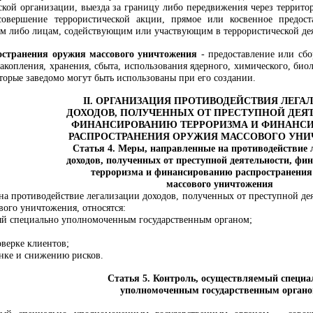
кой организации, выезда за границу либо передвижения через террито
 совершение террористической акции, прямое или косвенное предос
м либо лицам, содействующим или участвующим в террористической дея
остранения оружия массового уничтожения
- предоставление или сбор
накопления, хранения, сбыта, использования ядерного, химического, би
торые заведомо могут быть использованы при его создании.
II. ОРГАНИЗАЦИЯ ПРОТИВОДЕЙСТВИЯ ЛЕГА
ДОХОДОВ, ПОЛУЧЕННЫХ ОТ ПРЕСТУПНОЙ ДЕЯ
ФИНАНСИРОВАНИЮ ТЕРРОРИЗМА И ФИНАНС
РАСПРОСТРАНЕНИЯ ОРУЖИЯ МАССОВОГО УН
Статья 4. Меры, направленные на противодействие
доходов, полученных от преступной
деятельности,
фин
терроризма и финансированию распространения
массового уничтожения
на противодействие легализации доходов, полученных от преступной д
вого уничтожения, относятся:
ый специально уполномоченным государственным органом;
верке клиентов
;
нке и снижению рисков.
Статья 5. Контроль, осуществляемый специа
уполномоченным государственным орган