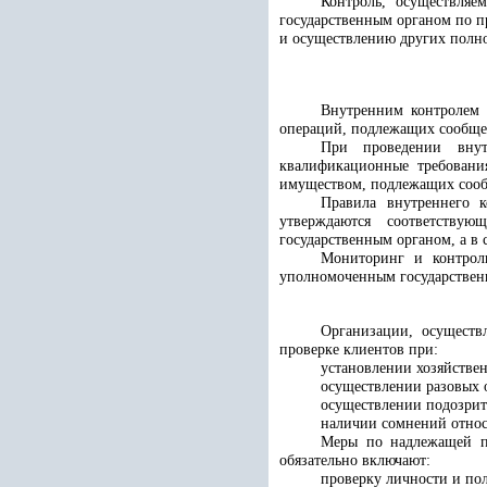
Контроль, осуществля
государственным органом по 
и осуществлению других полно
Внутренним контролем 
операций, подлежащих сообще
При проведении внут
квалификационные требовани
имуществом, подлежащих сооб
Правила внутреннего 
утверждаются соответству
государственным органом, а в
Мониторинг и контроль
уполномоченным государствен
Организации, осущест
проверке клиентов при:
установлении хозяйстве
осуществлении разовых 
осуществлении подозрит
наличии сомнений относ
Меры по надлежащей п
обязательно включают:
проверку личности и по