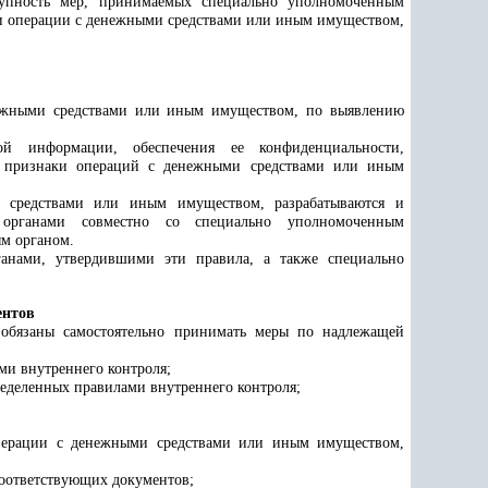
купность мер, принимаемых специально уполномоченным
и операции с денежными средствами или иным имуществом,
нежными средствами или иным имуществом, по выявлению
ой информации, обеспечения ее конфиденциальности,
и признаки операций с денежными средствами или иным
и средствами или иным имуществом, разрабатываются и
органами совместно со специально уполномоченным
ым органом.
ганами, утвердившими эти правила, а также специально
ентов
обязаны самостоятельно принимать меры по надлежащей
ми внутреннего контроля;
еделенных правилами внутреннего контроля;
перации с денежными средствами или иным имуществом,
соответствующих документов;