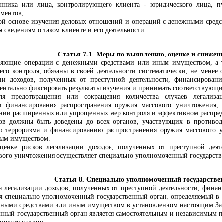
нника или лица, контролирующего клиента - юридического лица, пу
ументов;
ой основе изучения деловых отношений и операций с денежными сред
я сведениям о таком клиенте и его деятельности.
Статья 7-1. Меры по выявлению, оценке и снижен
ляющие операции с денежными средствами или иным имуществом, а т
го контроля, обязаны в своей деятельности систематически, не менее 
ии доходов, полученных от преступной деятельности, финансирован
ентально фиксировать результаты изучения и принимать соответствующ
я предотвращения или сокращения количества случаев легализац
и финансирования распространения оружия массового уничтожения, 
нии расширенных или упрощенных мер контроля и эффективном распред
ков должны быть доведены до всех органов, участвующих в противод
ю терроризма и финансированию распространения оружия массового 
ным имуществом.
енке рисков легализации доходов, полученных от преступной деят
вого уничтожения осуществляет специально уполномоченный государств
Статья 8. Специально уполномоченный государстве
я легализации доходов, полученных от преступной деятельности, фин
 специально уполномоченный государственный орган, определяемый в со
жными средствами или иным имуществом в установленном настоящим За
ный государственный орган является самостоятельным и независимым 
нодательством.