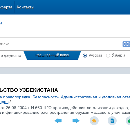
оферта
Контакты
ы
Расширенный поиск
Русский
Ўзбекча
сте документа
ЬСТВО УЗБЕКИСТАНА
а правопорядка. Безопасность. Административная и уголовная отв
одов
/
от 26.08.2004 г. N 660-II "О противодействии легализации доходов
 и финансированию распространения оружия массового уничтоже