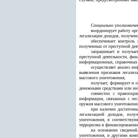
Специально уполномочен
координирует работу ор
легализации доходов, получен
обеспечивает контроль
полученных от преступной де
запрашивает и получае
преступной деятельности, фи
информационных, справочных 
осуществляет анализ ин
выявления признаков легализ
массового уничтожения;
получает, формирует и 
денежными средствами или и
совместно с правоохр
информации, связанных с лег
оружия массового уничтожени
при наличии достаточн
легализацией доходов, полу
уничтожения, в соответствую
терроризма и финансированию
на основании сведений
уничтожения, и другими комп