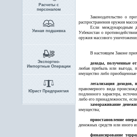
Расчеты с
персоналом
Законодательство о пр
распространения оружия масс
Если международным до
Умная подшивка
Узбекистан о противодействии
оружия массового уничтожени
В настоящем Законе при
Экспортно-
доходы, полученные от
Импортные Операции
любая прибыль или выгода, п
имущество либо приобщенные к
легализация доходов, 
правомерного вида происхожд
Юрист Предприятия
подлинного характера, источ
либо его принадлежности, если
замораживание денежн
имущества;
приостановление опер
денежных средств или иного и
финансирование терро