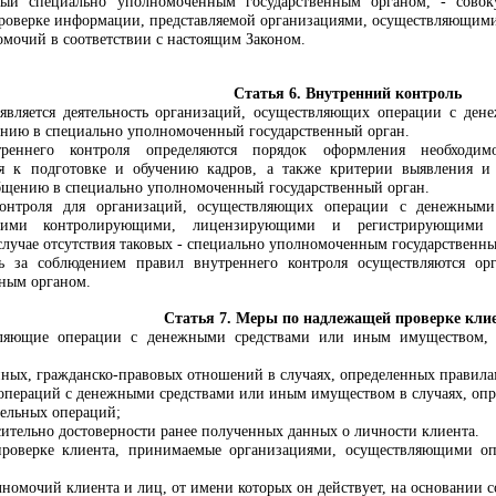
емый специально уполномоченным государственным органом, - сово
проверке информации, представляемой организациями, осуществляющим
мочий в соответствии с настоящим Законом.
Статья 6. Внутренний контроль
является деятельность организаций, осуществляющих операции с де
нию в специально уполномоченный государственный орган.
реннего контроля определяются порядок оформления необходим
я к подготовке и обучению кадров, а также критерии выявления 
щению в специально уполномоченный государственный орган.
контроля для организаций, осуществляющих операции с денежным
ющими контролирующими, лицензирующими и регистрирующими 
 случае отсутствия таковых - специально уполномоченным государственн
 за соблюдением правил внутреннего контроля осуществляются ор
ным органом.
Статья 7. Меры по надлежащей проверке кли
вляющие операции с денежными средствами или иным имуществом, 
нных, гражданско-правовых отношений в случаях, определенных правила
операций с денежными средствами или иным имуществом в случаях, опр
ельных операций;
ительно достоверности ранее полученных данных о личности клиента.
роверке клиента, принимаемые организациями, осуществляющими о
лномочий клиента и лиц, от имени которых он действует, на основании 