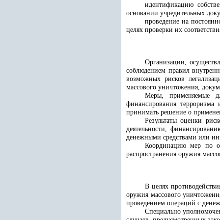
идентификацию собстве
основании учредительных док
проведение на постоянн
целях проверки их соответстви
Организации, осуществ
соблюдением правил внутренне
возможных рисков легализац
массового уничтожения, докум
Меры, применяемые дл
финансирования терроризма 
принимать решение о примене
Результаты оценки рис
деятельности, финансировани
денежными средствами или и
Координацию мер по оц
распространения оружия массо
В целях противодействи
оружия массового уничтожения
проведением операций с дене
Специально уполномочен
случаев, предусмотренных зако